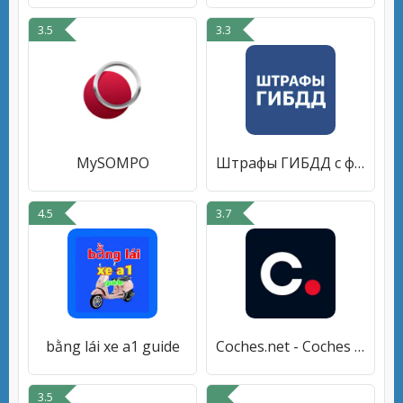
3.5
3.3
MySOMPO
Штрафы ГИБДД с фото и ОСАГО
4.5
3.7
bằng lái xe a1 guide
Coches.net - Coches de Ocasión
3.5