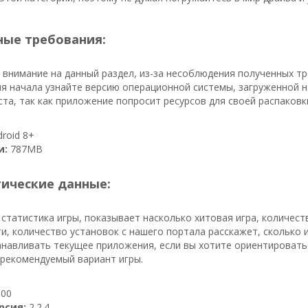
ые требования:
 внимание на данный раздел, из-за несоблюдения полученных т
я начала узнайте версию операционной системы, загруженной н
та, так как приложение попросит ресурсов для своей распаковк
roid 8+
и:
787MB
тические данные:
 статистика игры, показывает насколько хитовая игра, количес
ти, количество установок с нашего портала расскажет, сколько 
навливать текущее приложения, если вы хотите ориентироватьс
 рекомендуемый вариант игры.
00
рсия:
2.2.4