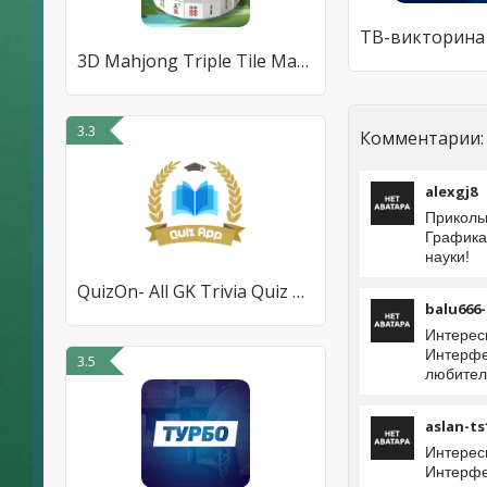
3D Mahjong Triple Tile Match
3.3
Комментарии:
alexgj8
Приколь
Графика
науки!
QuizOn- All GK Trivia Quiz App
balu666-
Интерес
Интерфе
3.5
любител
aslan-ts
Интерес
Интерфе