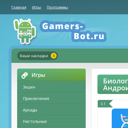
Главная
Игры
Программы
Ваши закладки
0
Игры
Биолог
Андро
Экшен
Приключения
3.1
Аркады
Настольные