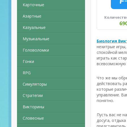
Карточные
Азартные
Количеств
69
Казуальные
Музыкальные
Биология Вик
нехитрые игры
Головоломки
спокойной мел
играть как ста
Гонки
всевозможную 
RPG
Что же мы обре
действовать ра
Симуляторы
которые различ
управление. Ва
Стратегии
понятно.
Викторины
Пусть вас не н
Словесные
досуга, отдыха
представитель 