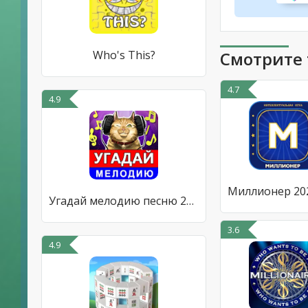
Who's This?
Смотрите 
4.7
4.9
Угадай мелодию песню 2023
3.6
4.9