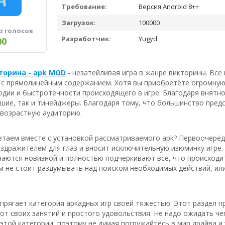
Требование:
Версия Android 8++
Загрузок:
100000
о голосов
Разработчик:
Yugyd
00
торина - apk MOD
- незатейливая игра в жанре викторины. Все
, с прямолинейным содержанием. Хотя вы приобретёте огромную
одии и быстротечности происходящего в игре. Благодаря внят
ршие, так и тинейджеры. Благодаря тому, что большинство пред
возрастную аудиторию.
таем вместе с установкой рассматриваемого apk? Первоочерёдн
здражителем для глаз и вносит исключительную изюминку игре.
аются новизной и полностью подчеркивают всё, что происходит 
м не стоит раздумывать над поиском необходимых действий, или
апрягает категория аркадных игр своей тяжестью. Этот раздел
 от своих занятий и простого удовольствия. Не надо ожидать ч
этой категории, поэтому не думая погружайтесь в мир драйва и