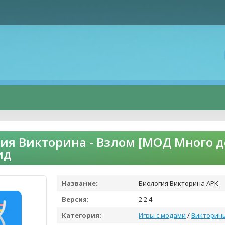
ия Викторина - Взлом [МОД Много д
ид
Название:
Биология Викторина APK
Версия:
2.2.4
Категория:
Игры с модами
/
Викторин