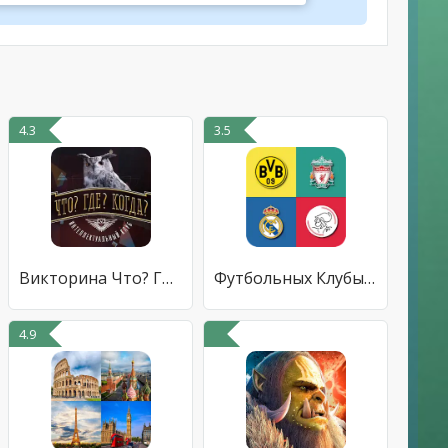
4.3
3.5
Викторина Что? Где? Когда?
Футбольных Клубы Викторина
4.9