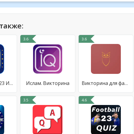
также:
3.6
3.6
Миллионер 2023 Игра викторина
Ислам. Викторина
Викторина для фанатов ГП
3.5
4.6