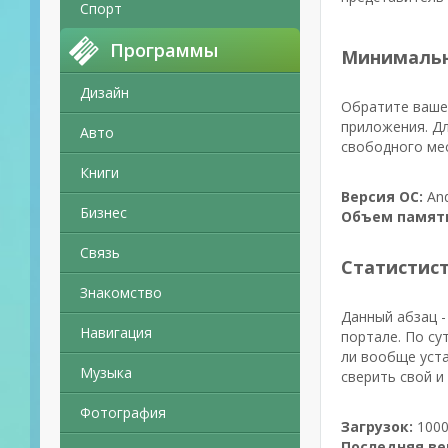
Спорт
Программы
Минимальн
Дизайн
Обратите ваше
приложения. Дл
Авто
свободного мес
Книги
Версия ОС:
And
Бизнес
Объем памят
Связь
Статистис
Знакомство
Данный абзац -
Навигация
портале. По су
ли вообще уста
Музыка
сверить свой и
Фотография
Загрузок:
1000
Последняя ве