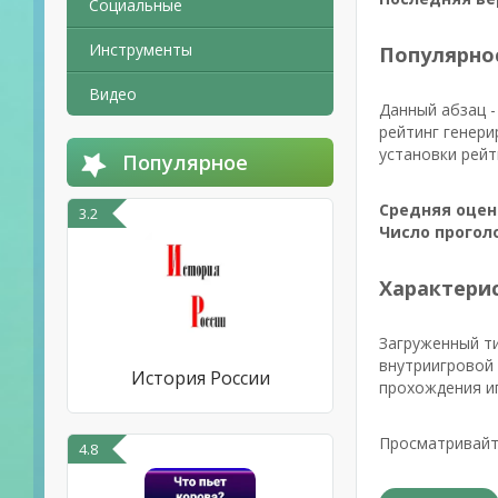
Социальные
Инструменты
Популярно
Видео
Данный абзац -
рейтинг генери
установки рейт
Популярное
Средняя оцен
3.2
Число прогол
Характерис
Загруженный т
внутриигровой 
История России
прохождения иг
Просматривайте
4.8