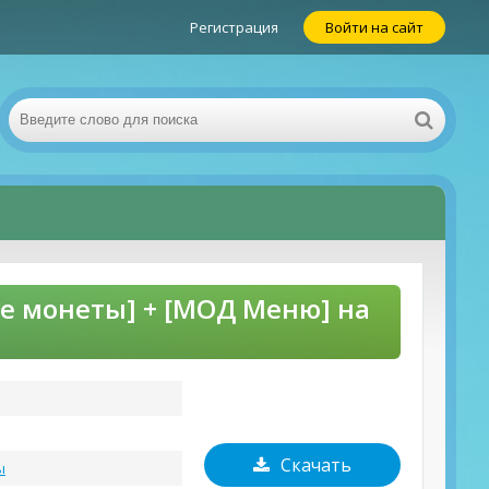
Регистрация
Войти на сайт
е монеты] + [МОД Меню] на
Скачать
ы