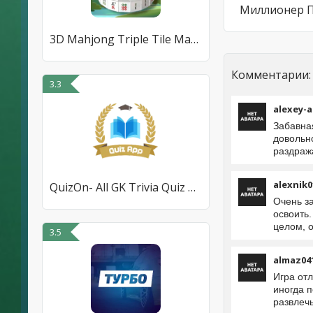
Миллионер 
3D Mahjong Triple Tile Match
Комментарии:
3.3
alexey-
Забавна
довольно
раздража
alexnik0
QuizOn- All GK Trivia Quiz App
Очень з
освоить
целом, 
3.5
almaz04
Игра от
иногда 
развлеч