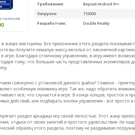
Требование:
Версия Android 9++
Загрузок:
710000
о голосов
Разработчик:
Double Reality
00
а в жанре викторины. Все приложения этого раздела показывают
отя вы получите немалую массу веселья от лаконичной картинк
в игре. Благодаря отличному управлению, в игру имеют возмож
годаря тому, что большая часть представленных экземпляров 
ппу.
чаем совокупно с установкой данного файла? Главное - приятну
авляет особенную изюминку игре. Так же, надо обратить вниман
чивают всё, что случается в игре. В конце концов, простое и п
мых действий, или подбирать кнопки управления - всё просто и 
апрягает раздел аркадных игр своей легкостью. Этот жанр прил
ия, отдыха от своих занятий и простого удовольствия. Не над
ческий образец этого раздела, поэтому не раздумывая погружа