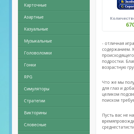
Карточные
Азартные
Количеств
67
Казуальные
Музыкальные
- отличная игр
содержанием. Х
Головоломки
происходящего 
подростки. Бла
Гонки
возрастную гру
RPG
Что же мы полу
для глаз и доб
Симуляторы
целиком подсве
поиском требуе
Стратегии
Викторины
Пусть вас не н
времяпровожден
Словесные
среднестатисти