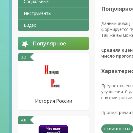
Социальные
Популярно
Инструменты
Данный абзац -
Видео
формируется пу
Так же вы може
Популярное
Средняя оцен
Число прогол
3.2
Характерис
Предоставленны
улучшения. С д
внутриигровые
История России
Просматривайте
4.8
СКРИНШОТЫ