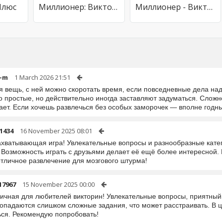
Плюс
Миллионер: Викторина
Миллионер - Викторина
a-m
1 March 2026 21:51
я вещь, с ней можно скоротать время, если повседневные дела на
 простые, но действительно иногда заставляют задуматься. Сложно
ет. Если хочешь развлечься без особых заморочек — вполне годный
1434
16 November 2025 08:01
ахватывающая игра! Увлекательные вопросы и разнообразные катег
. Возможность играть с друзьями делает её ещё более интересной.
отличное развлечение для мозгового штурма!
17967
15 November 2025 00:00
личная для любителей викторин! Увлекательные вопросы, приятный
попадаются слишком сложные задания, что может расстраивать. В ц
ься. Рекомендую попробовать!