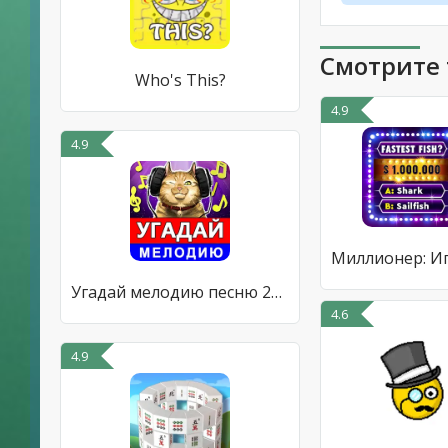
Смотрите 
Who's This?
4.9
4.9
Угадай мелодию песню 2023
4.6
4.9