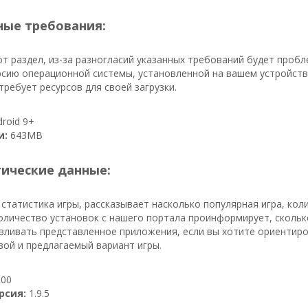
ые требования:
т раздел, из-за разногласий указанных требований будет пробл
сию операционной системы, установленной на вашем устройстве
ребует ресурсов для своей загрузки.
roid 9+
и:
643MB
тические данные:
 статистика игры, рассказывает насколько популярная игра, ко
количество установок с нашего портала проинформирует, скольк
ливать представленное приложения, если вы хотите ориентиров
вой и предлагаемый вариант игры.
00
рсия:
1.9.5