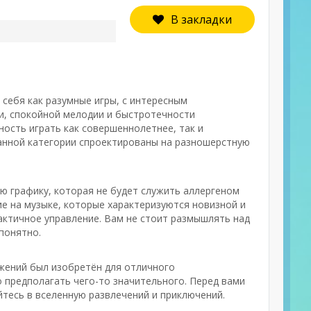
В закладки
 себя как разумные игры, с интересным
и, спокойной мелодии и быстротечности
ность играть как совершеннолетнее, так и
данной категории спроектированы на разношерстную
ю графику, которая не будет служить аллергеном
ие на музыке, которые характеризуются новизной и
рактичное управление. Вам не стоит размышлять над
понятно.
ожений был изобретён для отличного
о предполагать чего-то значительного. Перед вами
йтесь в вселенную развлечений и приключений.