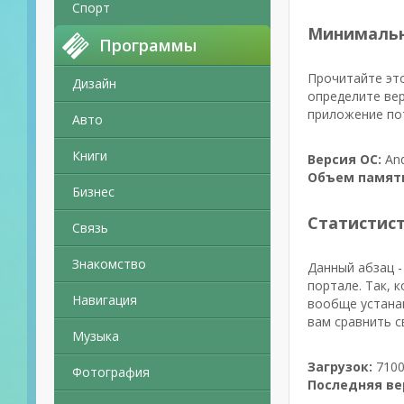
Спорт
Минимальн
Программы
Прочитайте это
Дизайн
определите вер
приложение пот
Авто
Книги
Версия ОС:
And
Объем памят
Бизнес
Статистис
Связь
Знакомство
Данный абзац -
портале. Так, 
Навигация
вообще устанав
вам сравнить с
Музыка
Загрузок:
7100
Фотография
Последняя ве