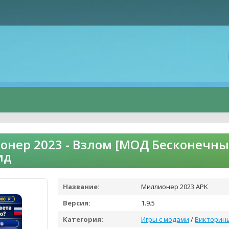
нер 2023 - Взлом [МОД Бесконечны
ид
Название:
Миллионер 2023 APK
Версия:
1.9.5
Категория:
Игры с модами
/
Викторин