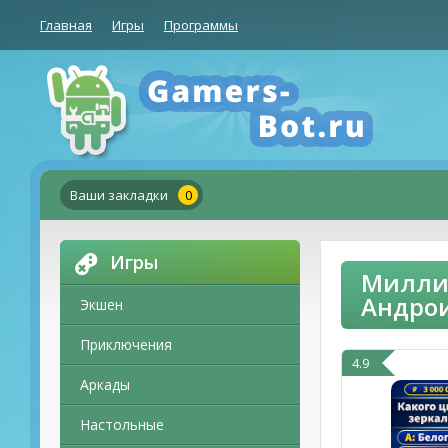
Главная
Игры
Программы
Ваши закладки
0
Игры
Миллио
Андро
Экшен
Приключения
4.9
Аркады
Настольные