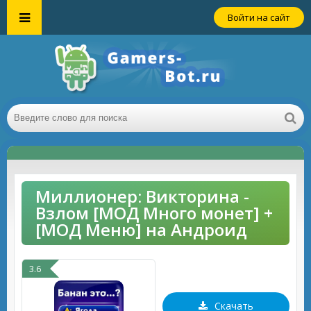
Войти на сайт
Миллионер: Викторина -
Взлом [МОД Много монет] +
[МОД Меню] на Андроид
3.6
Скачать