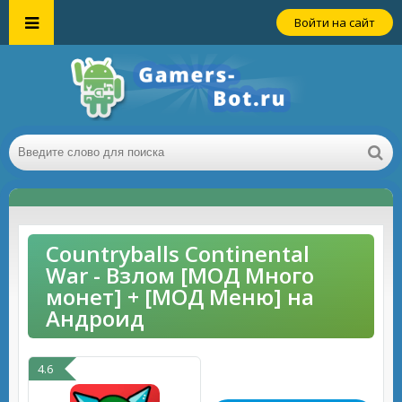
Войти на сайт
Countryballs Continental
War - Взлом [МОД Много
монет] + [МОД Меню] на
Андроид
4.6