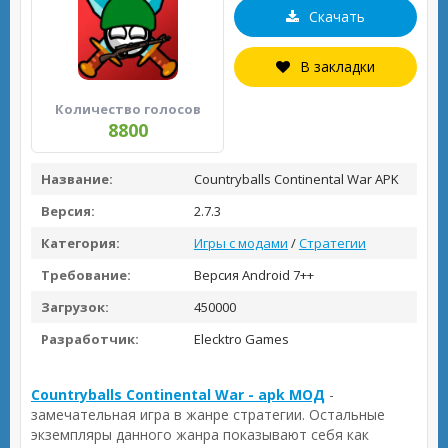
Скачать
В закладки
Количество голосов
8800
Название:
Countryballs Continental War APK
Версия:
2.7.3
Категория:
Игры с модами
/
Стратегии
Требование:
Версия Android 7++
Загрузок:
450000
Разработчик:
Elecktro Games
Countryballs Continental War - apk МОД
-
замечательная игра в жанре стратегии. Остальные
экземпляры данного жанра показывают себя как