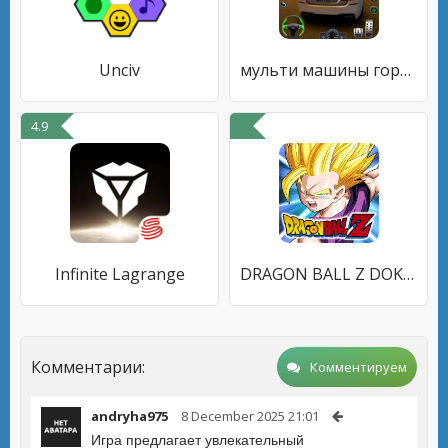
Unciv
мульти машины город стоянка
4.9
Infinite Lagrange
DRAGON BALL Z DOKKAN BATTLE
Комментарии:
Комментируем
andryha975
8 December 2025 21:01
Игра предлагает увлекательный