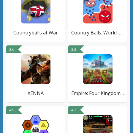
Countryballs at War
Country Balls: World War
3.6
3.2
XENNA
Empire: Four Kingdoms (PL)
4.9
4.3