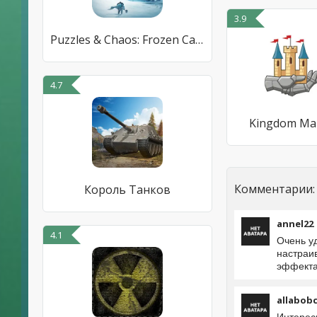
3.9
Puzzles & Chaos: Frozen Castle
4.7
Kingdom Ma
Комментарии:
Король Танков
annel22
4.1
Очень у
настраи
эффекта,
allabob