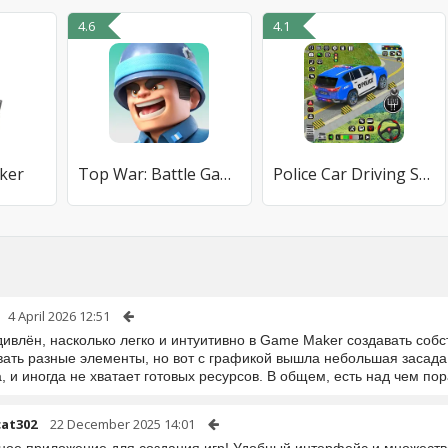
4.6
4.1
ker
Top War: Battle Game - Funtap
Police Car Driving School Game
4 April 2026 12:51
дивлён, насколько легко и интуитивно в Game Maker создавать соб
вать разные элементы, но вот с графикой вышла небольшая засада 
 и иногда не хватает готовых ресурсов. В общем, есть над чем по
cat302
22 December 2025 14:01