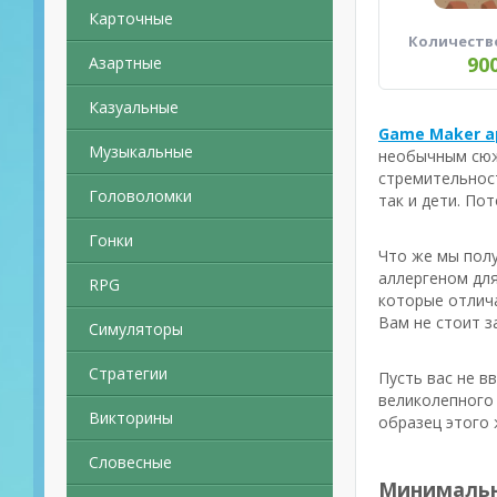
Карточные
Количеств
90
Азартные
Казуальные
Game Maker a
Музыкальные
необычным сюж
стремительност
Головоломки
так и дети. По
Гонки
Что же мы полу
аллергеном для
RPG
которые отлича
Вам не стоит з
Симуляторы
Стратегии
Пусть вас не в
великолепного 
Викторины
образец этого 
Словесные
Минимальн