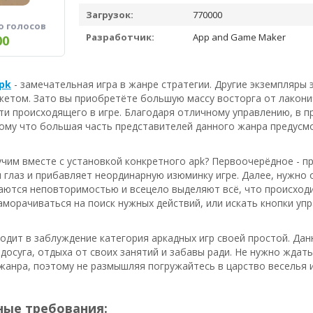
Загрузок:
770000
о голосов
Разработчик:
App and Game Maker
00
pk
- замечательная игра в жанре стратегии. Другие экземпляры 
етом. Зато вы приобретёте большую массу восторга от лаконич
и происходящего в игре. Благодаря отличному управлению, в 
тому что большая часть представителей данного жанра предусм
чим вместе с установкой конкретного apk? Первоочерёдное - п
 глаз и прибавляет неординарную изюминку игре. Далее, нужно
ются неповторимостью и всецело выделяют всё, что происходит 
аморачиваться на поиск нужных действий, или искать кнопки упр
водит в заблуждение категория аркадных игр своей простой. Д
досуга, отдыха от своих занятий и забавы ради. Не нужно ждат
жанра, поэтому не размышляя погружайтесь в царство веселья 
ые требования: