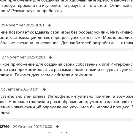
ное приложение для создания игр! Удобный интерфейс и множество
 требует времени на изучение, но результат того стоит. Отличный 
ность! Рекомендую попробовать.
29 November 2025 10:01
ние позволяет создавать свои игры без особых усилий. Интуитивн
ости кастомизации делают процесс увлекательным. Можно реализо
 больше времени на освоение. Для любителей разработки — отлич
27 November 2025 02:01
ичное приложение для создания своих собственных игр! Интерфейс
егко экспериментировать с разными элементами и создавать уника
тчикам. Рекомендую всем любителям гейминга!
 November 2025 04:01
йствительно впечатляет! Интерфейс интуитивно понятен, а возмож
чны. Неплохая графика и разнообразие инструментов вдохновляют н
ление новых функций определенно улучшило бы игровой процесс. В
тчика!
98769
29 October 2025 20:00