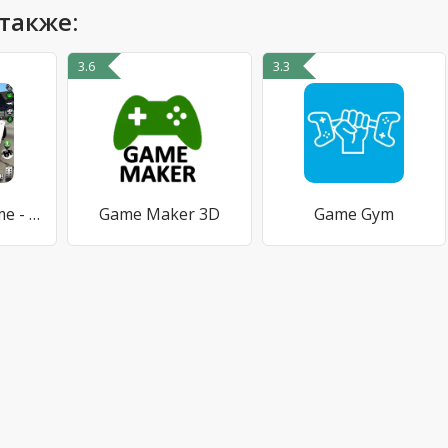
также:
3.6
3.3
Car Driving Game - Car Game 3D
Game Maker 3D
Game Gym