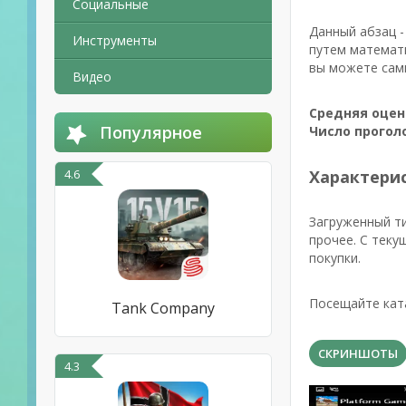
Социальные
Данный абзац -
Инструменты
путем математи
вы можете сами
Видео
Средняя оцен
Популярное
Число прогол
4.6
Характерис
Загруженный т
прочее. С теку
покупки.
Посещайте ката
Tank Company
СКРИНШОТЫ
4.3