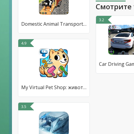
Смотрите 
3.2
Domestic Animal Transport Game
4.9
My Virtual Pet Shop: животные
3.5