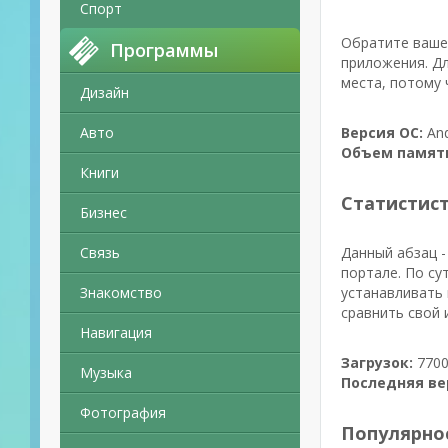
Спорт
Обратите ваше 
Программы
приложения. Дл
места, потому 
Дизайн
Авто
Версия ОС:
And
Объем памят
Книги
Статистис
Бизнес
Связь
Данный абзац -
портале. По су
Знакомство
устанавливать 
сравнить свой 
Навигация
Загрузок:
7700
Музыка
Последняя ве
Фотография
Популярно