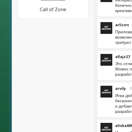
Интерес
Конечно,
Call of Zone
креатив
arlicon
Приложе
возможн
требуют
allajz27
Это отл
Можно л
разрабо
arvily
1
Игра де
бесконе
и добав
разрабо
aliska89