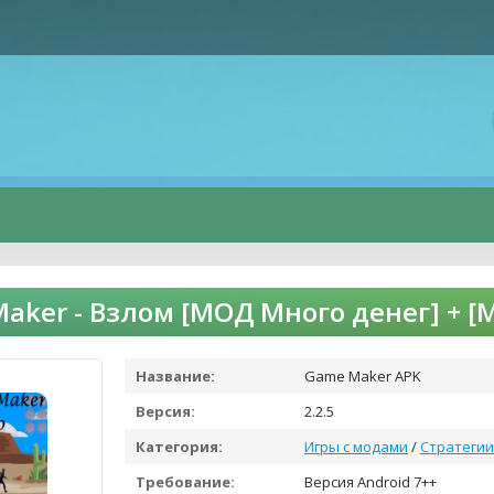
aker - Взлом [МОД Много денег] + 
Название:
Game Maker APK
Версия:
2.2.5
Категория:
Игры с модами
/
Стратегии
Требование:
Версия Android 7++