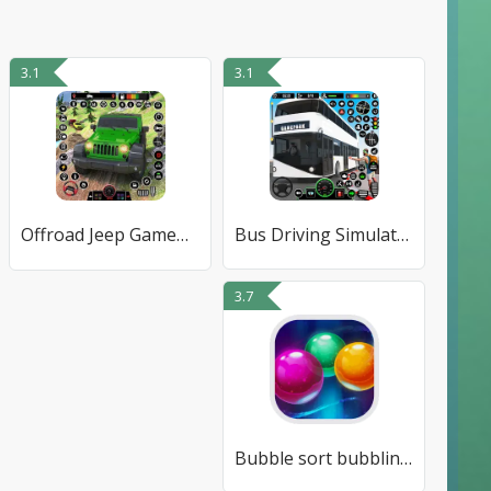
3.1
3.1
Offroad Jeep Game・Driving Game
Bus Driving Simulator PVP Game
3.7
Bubble sort bubbling maker fun