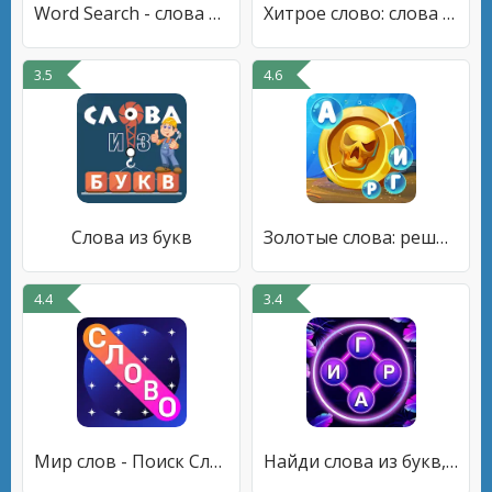
Word Search - слова из букв
Хитрое слово: слова из букв
3.5
4.6
Слова из букв
Золотые слова: реши кроссворды
4.4
3.4
Мир слов - Поиск Слова из Букв
Найди слова из букв, игра слов