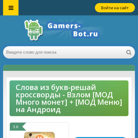
Войти на сайт
Слова из букв-решай
кроссворды - Взлом [МОД
Много монет] + [МОД Меню]
на Андроид
3.6