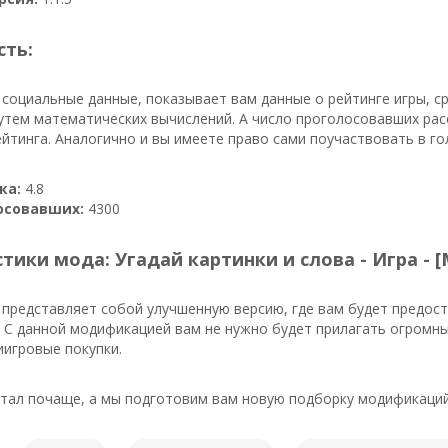
сть:
 социальные данные, показывает вам данные о рейтинге игры, с
утем математических вычислений. А число проголосовавших рас
йтинга. Аналогично и вы имеете право сами поучаствовать в го
ка:
4.8
осовавших:
4300
тики мода: Угадай картинки и слова - Игра - 
представляет собой улучшенную версию, где вам будет предос
 С данной модификацией вам не нужно будет прилагать огромны
игровые покупки.
тал почаще, а мы подготовим вам новую подборку модификаций 