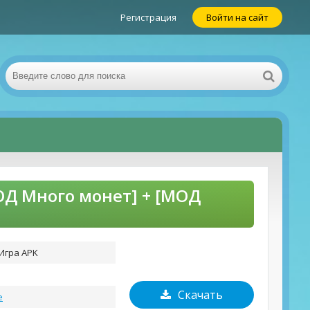
Регистрация
Войти на сайт
МОД Много монет] + [МОД
 Игра APK
Скачать
е