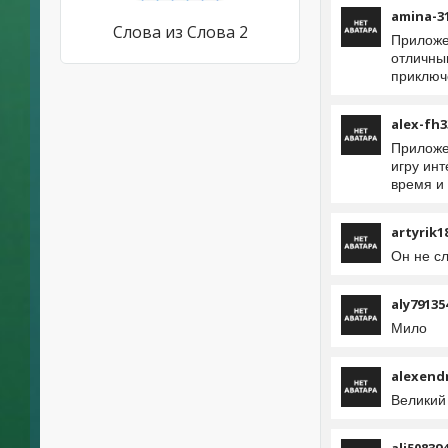
amina-3
Слова из Слова 2
Приложе
отличны
приключ
alex-fh3
Приложе
игру ин
время и 
artyrik1
Он не с
aly79135
Мило
alexend
Великий