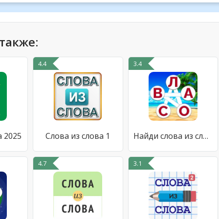
также:
4.4
3.4
а 2025
Слова из слова 1
Найди слова из слова - Отгадай
4.7
3.1