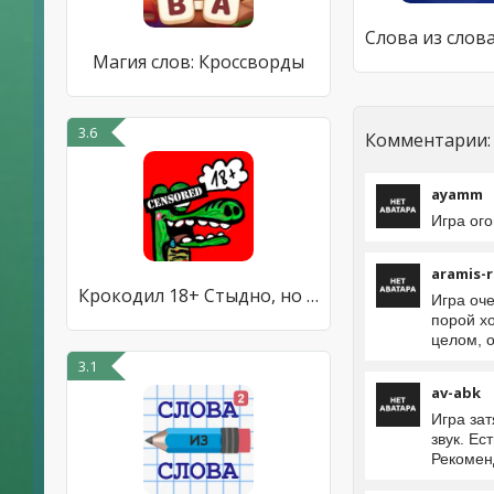
Магия слов: Кроссворды
3.6
Комментарии:
ayamm
Игра ого
aramis-
Крокодил 18+ Стыдно, но весело
Игра оч
порой хо
целом, 
3.1
av-abk
Игра за
звук. Ес
Рекомен