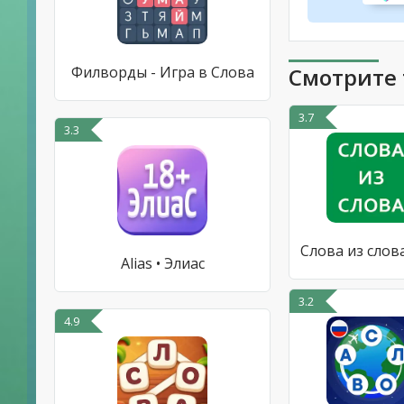
Филворды - Игра в Слова
Смотрите 
3.7
3.3
Слова из слов
Alias • Элиас
3.2
4.9