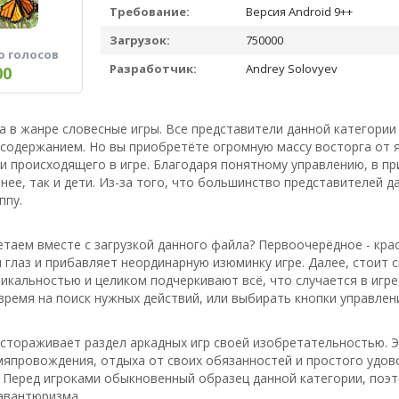
Требование:
Версия Android 9++
Загрузок:
750000
о голосов
Разработчик:
Andrey Solovyev
00
ра в жанре словесные игры. Все представители данной категории
содержанием. Но вы приобретёте огромную массу восторга от я
и происходящего в игре. Благодаря понятному управлению, в п
ее, так и дети. Из-за того, что большинство представителей 
ппу.
таем вместе с загрузкой данного файла? Первоочерёдное - крас
 глаз и прибавляет неординарную изюминку игре. Далее, стоит
икальностью и целиком подчеркивают всё, что случается в игре
время на поиск нужных действий, или выбирать кнопки управлени
астораживает раздел аркадных игр своей изобретательностью. 
япровождения, отдыха от своих обязанностей и простого удово
 Перед игроками обыкновенный образец данной категории, поэт
авантюризма.