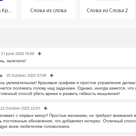
Слова из слова Кроссворды
Слова из слова
Слова из Слова 2
21 June 2026 10:00
нь, залетело!
ru
25 October 2025 07:00
ень увлекательная! Красивые графики и простое управление дела
чется поломать голову над задачами. Однако, иногда кажется, что
отличный способ убить время и развить гибкость мышления!
22 October 2025 22:01
тягивает с первых минут! Простые механики, но требуют внимания 
ть постоянные обновления, что добавляет интерес. Отличный спосо
дую всем любителям головоломок.