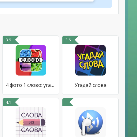
3.9
3.6
4 фото 1 слово: угадай слова
Угадай слова
4.1