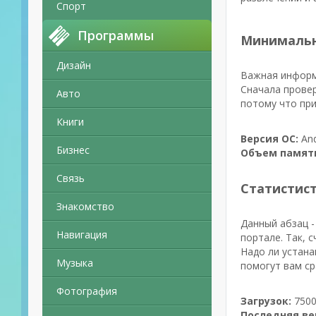
Спорт
Программы
Минимальн
Дизайн
Важная информа
Сначала провер
Авто
потому что при
Книги
Версия ОС:
And
Бизнес
Объем памят
Связь
Статистис
Знакомство
Данный абзац -
Навигация
портале. Так, 
Надо ли устана
Музыка
помогут вам ср
Фотография
Загрузок:
7500
Последняя ве