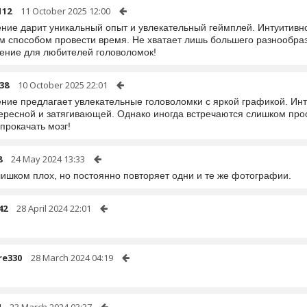
112
11 October 2025 12:00
ние дарит уникальный опыт и увлекательный геймплей. Интуитивн
м способом провести время. Не хватает лишь большего разнообра
ение для любителей головоломок!
38
10 October 2025 22:01
ние предлагает увлекательные головоломки с яркой графикой. Ин
тересной и затягивающей. Однако иногда встречаются слишком прос
прокачать мозг!
8
24 May 2024 13:33
лишком плох, но постоянно повторяет одни и те же фотографии.
42
28 April 2024 22:01
re330
28 March 2024 04:19