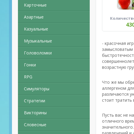
Карточные
Азартные
Количеств
43
Казуальные
Музыкальные
- красочная иг
замысловатым 
Головоломки
быстротечност
совершеннолетн
Гонки
возрастную гру
RPG
Что же мы обре
аллергеном для
Симуляторы
различаются ун
стоит тратить 
Стратегии
Викторины
Пусть вас не н
отличного врем
Словесные
значительного.
развлечений и 