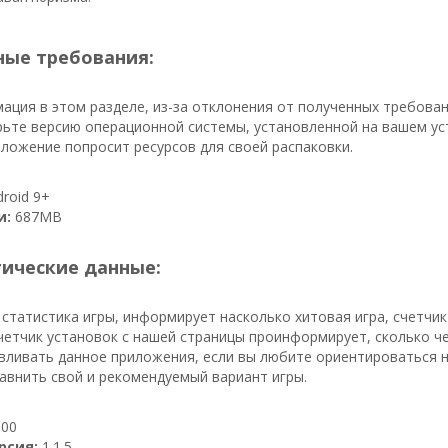
ые требования:
ция в этом разделе, из-за отклонения от полученных требова
ьте версию операционной системы, установленной на вашем уст
ложение попросит ресурсов для своей распаковки.
roid 9+
и:
687MB
тические данные:
 статистика игры, информирует насколько хитовая игра, счетчи
счетчик установок с нашей страницы проинформирует, сколько че
вливать данное приложения, если вы любите ориентироваться н
авнить свой и рекомендуемый вариант игры.
00
рсия:
1.1.5