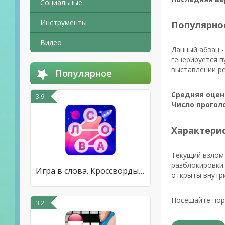
Социальные
Инструменты
Популярно
Видео
Данный абзац -
генерируется п
выставлении ре
Популярное
Средняя оцен
3.9
Число прогол
Характерис
Текущий взлом 
разблокировки.
Игра в слова. Кроссворды. Скан
открыты внутри
Посещайте пор
3.2