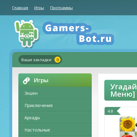
Главная
Игры
Программы
Ваши закладки
0
Игры
Угадай
Меню]
Экшен
Приключения
4.8
Аркады
Настольные