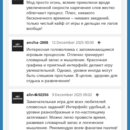
Мод просто огонь, всякие приколюхи вроде
увеличенной скорости наречения слов жестко
облегчают процесс. Плюс, никакого
бесконечного времени – никаких заеданий,
только чистый кайф от игры и дельцах не лагов
вообще!
ancha-2008
12 December 2025 00:00
Интересная головоломка с запоминающимся
игровым процессом. Отлично тренирует
словарный запас и мышление. Красочная
графика и приятный интерфейс делают игру
увлекательной. Однако, уровни иногда могут
быть слишком простыми. В целом, здорово для
отдыха и развлечения!
alin4k92356
9 December 2025 09:02
Замечательная игра для всех любителей
словесных заданий! Интерфейс удобный, а
уровни разнообразные и по-настоящему
затягивают. Можно легко провести время,
развивая словарный запас и логическое
мышление. Рекомендую всем фанатам пазлов!