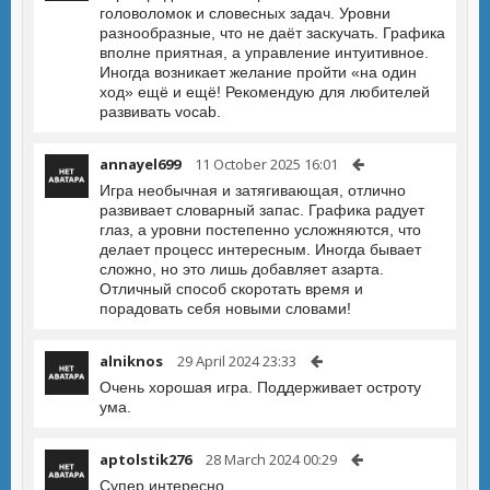
головоломок и словесных задач. Уровни
разнообразные, что не даёт заскучать. Графика
вполне приятная, а управление интуитивное.
Иногда возникает желание пройти «на один
ход» ещё и ещё! Рекомендую для любителей
развивать vocab.
annayel699
11 October 2025 16:01
Игра необычная и затягивающая, отлично
развивает словарный запас. Графика радует
глаз, а уровни постепенно усложняются, что
делает процесс интересным. Иногда бывает
сложно, но это лишь добавляет азарта.
Отличный способ скоротать время и
порадовать себя новыми словами!
alniknos
29 April 2024 23:33
Очень хорошая игра. Поддерживает остроту
ума.
aptolstik276
28 March 2024 00:29
Супер интересно