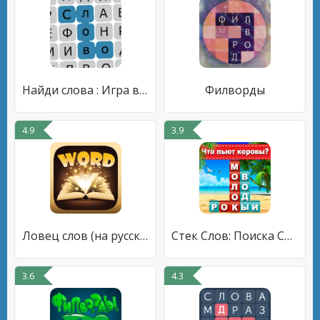
Найди слова : Игра в филворды
Филворды
4.9
3.9
Ловец слов (на русском)
Стек Слов: Поиска Скрытых Слов
3.6
4.3