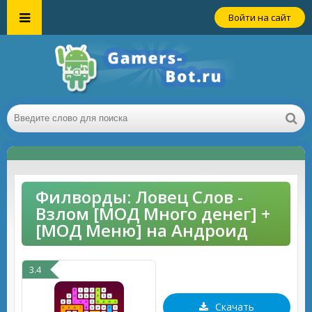
Войти на сайт
Филворды: Ловец Слов -
Взлом [МОД Много денег] +
[МОД Меню] на Андроид
3.4
Скачать