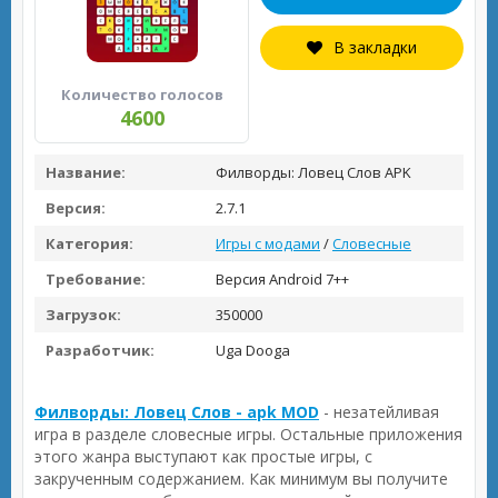
В закладки
Количество голосов
4600
Название:
Филворды: Ловец Слов APK
Версия:
2.7.1
Категория:
Игры с модами
/
Словесные
Требование:
Версия Android 7++
Загрузок:
350000
Разработчик:
Uga Dooga
Филворды: Ловец Слов - apk MOD
- незатейливая
игра в разделе словесные игры. Остальные приложения
этого жанра выступают как простые игры, с
закрученным содержанием. Как минимум вы получите