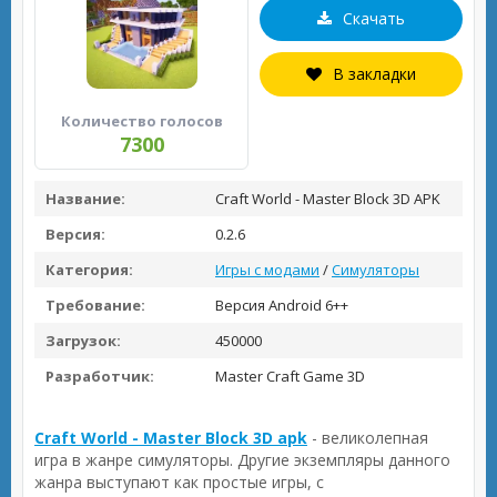
Скачать
В закладки
Количество голосов
7300
Название:
Craft World - Master Block 3D APK
Версия:
0.2.6
Категория:
Игры с модами
/
Симуляторы
Требование:
Версия Android 6++
Загрузок:
450000
Разработчик:
Master Craft Game 3D
Craft World - Master Block 3D apk
- великолепная
игра в жанре симуляторы. Другие экземпляры данного
жанра выступают как простые игры, с