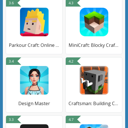
3.6
4.3
Parkour Craft: Online PvP Game
MiniCraft: Blocky Craft 2023
3.4
4.2
Design Master
Craftsman: Building Craft
3.3
4.7