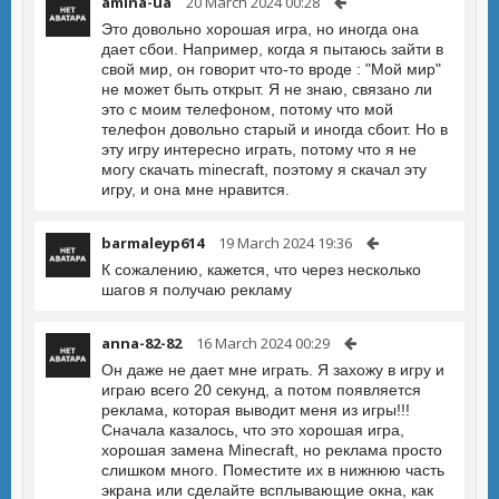
amina-ua
20 March 2024 00:28
Это довольно хорошая игра, но иногда она
дает сбои. Например, когда я пытаюсь зайти в
свой мир, он говорит что-то вроде : "Мой мир"
не может быть открыт. Я не знаю, связано ли
это с моим телефоном, потому что мой
телефон довольно старый и иногда сбоит. Но в
эту игру интересно играть, потому что я не
могу скачать minecraft, поэтому я скачал эту
игру, и она мне нравится.
barmaleyp614
19 March 2024 19:36
К сожалению, кажется, что через несколько
шагов я получаю рекламу
anna-82-82
16 March 2024 00:29
Он даже не дает мне играть. Я захожу в игру и
играю всего 20 секунд, а потом появляется
реклама, которая выводит меня из игры!!!
Сначала казалось, что это хорошая игра,
хорошая замена Minecraft, но реклама просто
слишком много. Поместите их в нижнюю часть
экрана или сделайте всплывающие окна, как