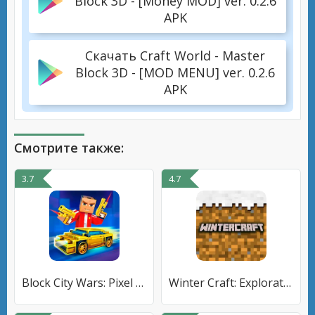
Block 3D - [Money MOD] ver. 0.2.6
APK
Скачать Craft World - Master
Block 3D - [MOD MENU] ver. 0.2.6
APK
Смотрите также:
3.7
4.7
Block City Wars: Pixel Shooter
Winter Craft: Exploration & Su