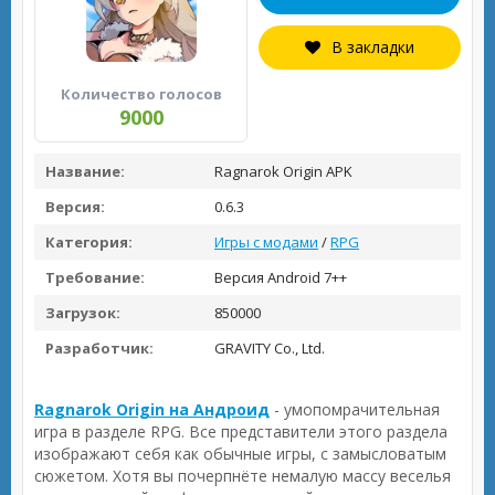
В закладки
Количество голосов
9000
Название:
Ragnarok Origin APK
Версия:
0.6.3
Категория:
Игры с модами
/
RPG
Требование:
Версия Android 7++
Загрузок:
850000
Разработчик:
GRAVITY Co., Ltd.
Ragnarok Origin на Андроид
- умопомрачительная
игра в разделе RPG. Все представители этого раздела
изображают себя как обычные игры, с замысловатым
сюжетом. Хотя вы почерпнёте немалую массу веселья