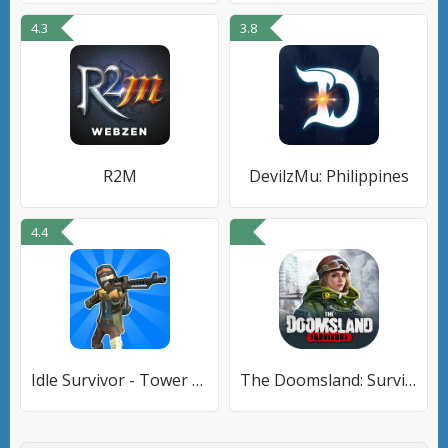
4.3
3.8
R2M
DevilzMu: Philippines
4.4
Idle Survivor - Tower Defense
The Doomsland: Survivors