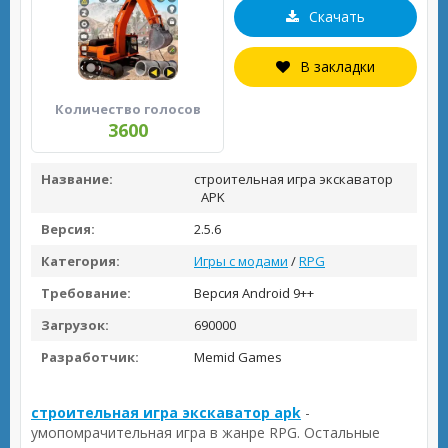
Скачать
В закладки
Количество голосов
3600
Название:
строительная игра экскаватор
APK
Версия:
2.5.6
Категория:
Игры с модами
/
RPG
Требование:
Версия Android 9++
Загрузок:
690000
Разработчик:
Memid Games
строительная игра экскаватор apk
-
умопомрачительная игра в жанре RPG. Остальные