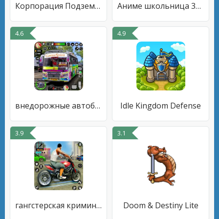
Корпорация Подземелье Platinum
Аниме школьница 3D симулятор
4.6
4.9
внедорожные автобусные игры 3d
Idle Kingdom Defense
3.9
3.1
гангстерская криминальная игра
Doom & Destiny Lite