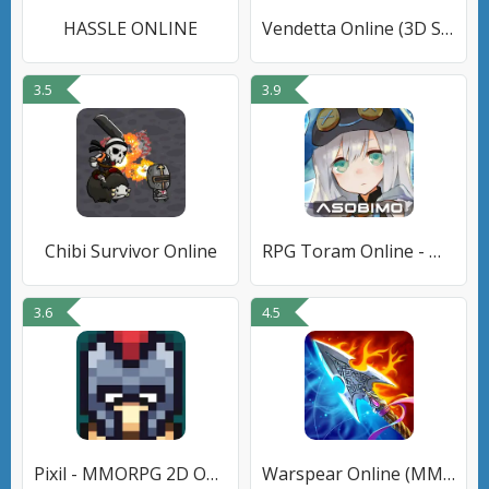
HASSLE ONLINE
Vendetta Online (3D Space MMO)
3.5
3.9
Chibi Survivor Online
RPG Toram Online - MMORPG
3.6
4.5
Pixil - MMORPG 2D ONLINE RPG
Warspear Online (ММОРПГ, РПГ)