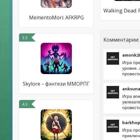
MementoMori: AFKRPG
3.3
Комментарии:
amonk2
Игра пр
уровне, 
провести
Skylore－фэнтези ММОРПГ
anksuna
Игра вп
увлекате
4.3
провест
barkho
Игра пр
приключ