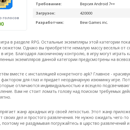
Требование:
Версия Android 7++
Загрузок:
420000
о голосов
Разработчик:
Bew Games inc.
00
 игра в разделе RPG. Остальные экземпляры этой категории пока
 сюжетом. Однако вы приобретёте немалую массу веселья от со
в игре. Благодаря лаконичному контролю, в игру могут играть к
ленных экземпляров данной категории предусмотрены на всево
тём вместе с инсталляцией конкретного apk? Главное - красиву
фактором для глаз и придает неординарную изюминку игре. Пот
оторые отличаются индивидуальностью и всецело подсвечивают в
ление. Вам не стоит ломать голову над поиском требуемых дейст
ятно.
апрягает жанр аркадных игр своей легкостью. Этот жанр прилож
т своих дел и простого развлечения. Не нужно ожидать чего-т
, поэтому не раздумывая погружайтесь в царство развлечений и