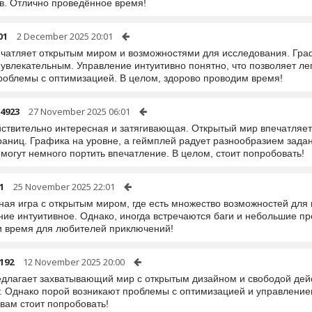
ов. Отлично проведённое время!
01
2 December 2025 20:01
ечатляет открытым миром и возможностями для исследования. Гра
увлекательным. Управление интуитивно понятно, что позволяет ле
проблемы с оптимизацией. В целом, здорово проводим время!
4923
27 November 2025 06:01
йствительно интересная и затягивающая. Открытый мир впечатляет
аниц. Графика на уровне, а геймплей радует разнообразием задан
могут немного портить впечатление. В целом, стоит попробовать!
1
25 November 2025 22:01
ная игра с открытым миром, где есть множество возможностей для 
ние интуитивное. Однако, иногда встречаются баги и небольшие п
и время для любителей приключений!
192
12 November 2025 20:00
едлагает захватывающий мир с открытым дизайном и свободой дейс
т. Однако порой возникают проблемы с оптимизацией и управление
вам стоит попробовать!