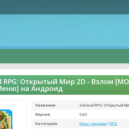
al RPG: Открытый Мир 2D - Взлом [М
Меню] на Андроид
Название:
Survival RPG: Открытый Ми
Версия:
0.8.5
Категория:
Игры с модами
/
RPG