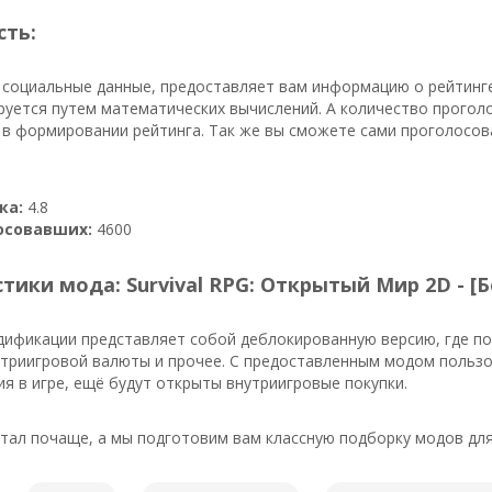
сть:
 социальные данные, предоставляет вам информацию о рейтинге
руется путем математических вычислений. А количество прого
в формировании рейтинга. Так же вы сможете сами проголосов
ка:
4.8
осовавших:
4600
тики мода: Survival RPG: Открытый Мир 2D - [
дификации представляет собой деблокированную версию, где п
утриигровой валюты и прочее. С предоставленным модом пользо
я в игре, ещё будут открыты внутриигровые покупки.
ал почаще, а мы подготовим вам классную подборку модов для