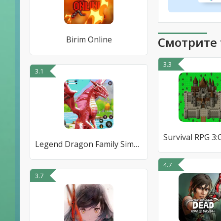
Birim Online
Смотрите 
3.3
3.1
Legend Dragon Family Simulator
4.7
3.7