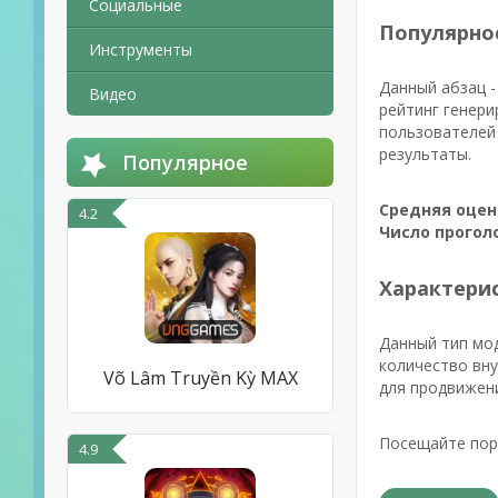
Социальные
Популярно
Инструменты
Данный абзац -
Видео
рейтинг генери
пользователей 
результаты.
Популярное
Средняя оцен
4.2
Число прогол
Характерис
Данный тип мо
количество вн
Võ Lâm Truyền Kỳ MAX
для продвижени
Посещайте порт
4.9