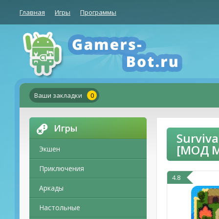
Главная
Игры
Программы
Ваши закладки
0
Игры
Surviv
[МОД 
Экшен
Приключения
4.8
Аркады
Настольные