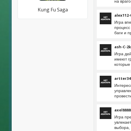
на враг
Kung Fu Saga
alex112-
Игра вп
процесс 
баги и 
ash-C-2k
Игра де
имеют гр
которые 
artter34
Интерес
управле
провест
axel8888
Игра пр
увлекае
выбора, 