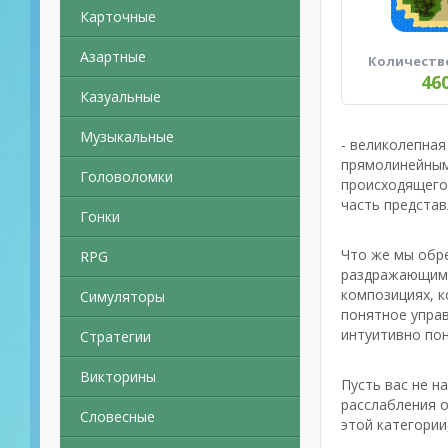
Карточные
Азартные
Количеств
46
Казуальные
Музыкальные
- великолепная
прямолинейным
Головоломки
происходящего 
часть представ
Гонки
Что же мы обре
RPG
раздражающим 
композициях, к
Симуляторы
понятное управ
интуитивно пон
Стратегии
Викторины
Пусть вас не н
расслабления о
Словесные
этой категории