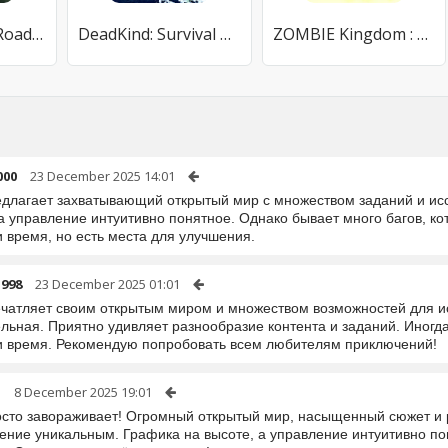
Walking Dead: Road to Survival
DeadKind: Survival Project
ZOMBIE Kingdom : Survival AFK
000
23 December 2025 14:01
едлагает захватывающий открытый мир с множеством заданий и ис
а управление интуитивно понятное. Однако бывает много багов, к
 время, но есть места для улучшения.
998
23 December 2025 01:01
ечатляет своим открытым миром и множеством возможностей для и
льная. Приятно удивляет разнообразие контента и заданий. Иногда
и время. Рекомендую попробовать всем любителям приключений!
p
8 December 2025 19:01
осто завораживает! Огромный открытый мир, насыщенный сюжет и
ение уникальным. Графика на высоте, а управление интуитивно пон