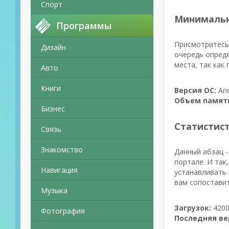
Спорт
Минимальн
Программы
Присмотритесь 
Дизайн
очередь опред
места, так как
Авто
Книги
Версия ОС:
And
Объем памят
Бизнес
Статистис
Связь
Знакомство
Данный абзац -
портале. И так
Навигация
устанавливать 
вам сопоставит
Музыка
Загрузок:
4200
Фотография
Последняя ве