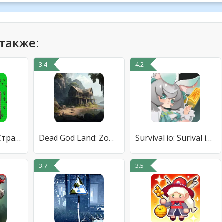
также:
3.4
4.2
Survival RPG 3:Странник Времен
Dead God Land: Zombie Survival
Survival io: Surival io Surviv
3.7
3.5