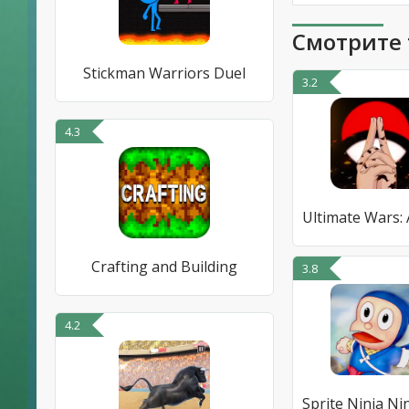
Смотрите 
Stickman Warriors Duel
3.2
4.3
Crafting and Building
3.8
4.2