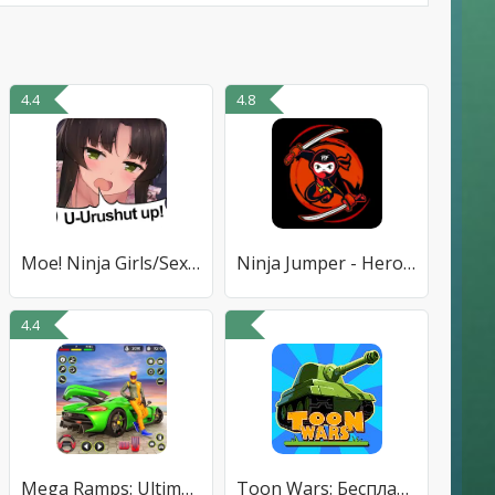
4.4
4.8
Moe! Ninja Girls/Sexy School
Ninja Jumper - Hero PDF
4.4
Mega Ramps: Ultimate Stunts
Toon Wars: Бесплатные Игры про Танки