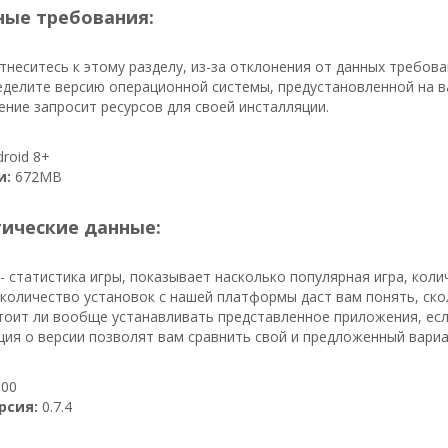
ые требования:
неситесь к этому разделу, из-за отклонения от данных требов
делите версию операционной системы, предустановленной на ва
ение запросит ресурсов для своей инсталляции.
roid 8+
и:
672MB
тические данные:
- статистика игры, показывает насколько популярная игра, кол
, количество установок с нашей платформы даст вам понять, ско
стоит ли вообще устанавливать представленное приложения, ес
ия о версии позволят вам сравнить свой и предложенный вариа
00
рсия:
0.7.4