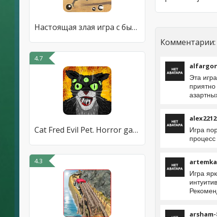
Настоящая злая игра с быками
Комментарии:
4.7
alfargon
Эта игр
приятно
азартных
alex2212
Cat Fred Evil Pet. Horror game
Игра по
процесс
4.3
artemka
Игра яр
интуитив
Рекомен
arsham-