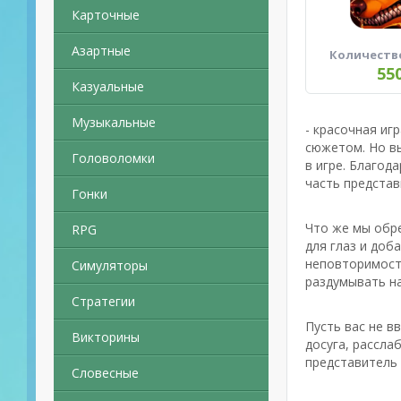
Карточные
Азартные
Количеств
55
Казуальные
Музыкальные
- красочная иг
сюжетом. Но в
Головоломки
в игре. Благод
часть предста
Гонки
Что же мы обре
RPG
для глаз и доб
неповторимость
Симуляторы
раздумывать на
Стратегии
Пусть вас не в
Викторины
досуга, рассла
представитель 
Словесные