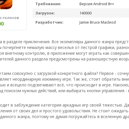
Требование:
Версия Android 8++
Загрузок:
140000
о голосов
Разработчик:
Jamie Bruce Macleod
00
ра в разделе приключения. Все экземпляры данного жанра предс
ы почерпнёте немалую массу веселья от пестрой графики, разн
аря внятному контролю, в приложение могут играть как соверше
вителей данного раздела предусмотрены на разношерстную возр
таем совокупно с загрузкой конкретного файла? Первое - сочну
авляет неординарную изюминку игре. Так же, стоит обратить вн
ю и всецело подсвечивают всё, что происходит в игре. Наконец
д поиском нужных действий, или выбирать кнопки управления - 
водит в заблуждение категория аркадных игр своей тяжестью. 
бления от своих дел и простого удовольствия. Не стоит ожидат
данного жанра, поэтому не думая погружайтесь в вселенную дра