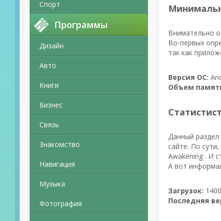
Спорт
Минимальн
Программы
Внимательно от
Во-первых опре
Дизайн
так как прилож
Авто
Версия ОС:
And
Книги
Объем памят
Бизнес
Статистис
Связь
Данный раздел 
Знакомство
сайте. По сути
Awakening . И 
Навигация
А вот информац
Музыка
Загрузок:
1400
Последняя ве
Фотография