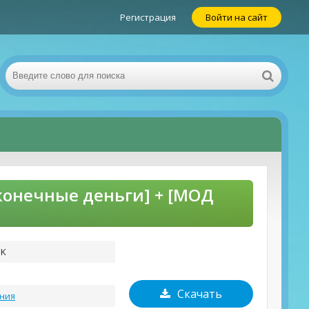
Регистрация
Войти на сайт
сконечные деньги] + [МОД
PK
Скачать
ния