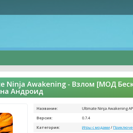
te Ninja Awakening - Взлом [МОД Бе
 на Андроид
Название:
Ultimate Ninja Awakening A
Версия:
0.7.4
Категория:
Игры с модами
/
Приключе