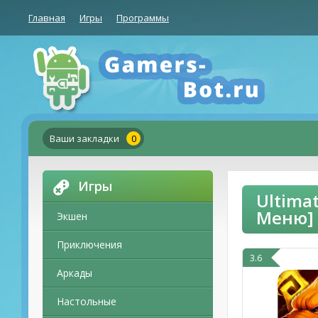
Главная
Игры
Программы
Ваши закладки
0
Игры
Ultima
Меню]
Экшен
Приключения
3.6
Аркады
Настольные