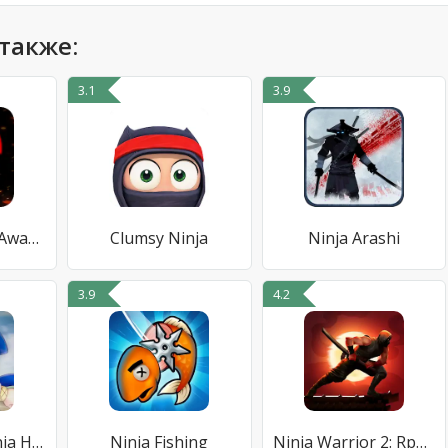
также:
3.1
3.9
Ultimate Wars: Awaken
Clumsy Ninja
Ninja Arashi
3.9
4.2
Sprite Ninja Ninja Hattori Run
Ninja Fishing
Ninja Warrior 2: Rpg & Warzone