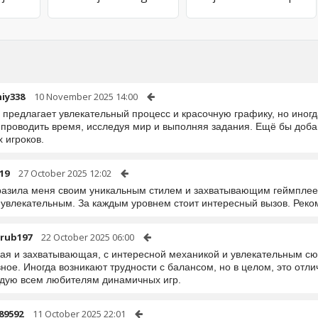
iy338
10 November 2025 14:00
а предлагает увлекательный процесс и красочную графику, но иног
 проводить время, исследуя мир и выполняя задания. Ещё бы доба
 игроков.
19
27 October 2025 12:02
разила меня своим уникальным стилем и захватывающим геймплее
 увлекательным. За каждым уровнем стоит интересный вызов. Реко
rub197
22 October 2025 06:00
кая и захватывающая, с интересной механикой и увлекательным сю
ное. Иногда возникают трудности с балансом, но в целом, это отл
дую всем любителям динамичных игр.
89592
11 October 2025 22:01