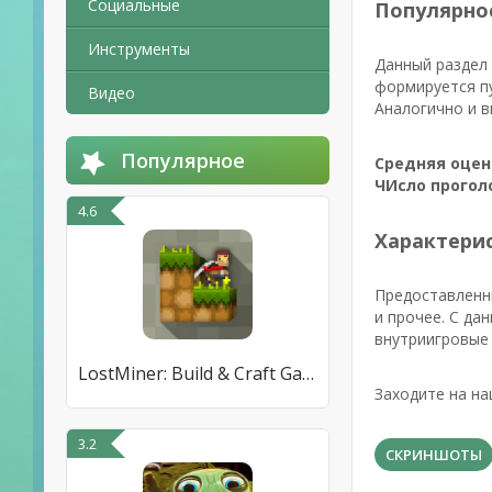
Социальные
Популярно
Инструменты
Данный раздел 
формируется пу
Видео
Аналогично и в
Популярное
Средняя оцен
ЧИсло прогол
4.6
Характерис
Предоставленн
и прочее. С да
внутриигровые
LostMiner: Build & Craft Game
Заходите на на
3.2
СКРИНШОТЫ