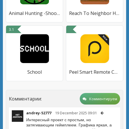
Animal Hunting -Shooting Games
Reach To Neighbor House
3.1
School
Peel Smart Remote Control Tips
Комментарии:
Комментируем
andrey-52777
19 December 2025 09:01
Интересный проект с простым, но
затягивающим геймплеем. Графика яркая, а