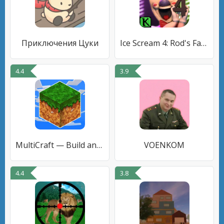
Приключения Цуки
Ice Scream 4: Rod's Factory
4.4
3.9
MultiCraft — Build and Mine!
VOENKOM
4.4
3.8