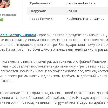
Требование:
Версия Android 9++
Загрузок:
270000
о голосов
Разработчик:
Keplerians Horror Games
00
Rod's Factory - Взлом
- красочная игра в разделе приключения.
ые игры, с закрученным сюжетом. Но вы почерпнёте огромную м
ительности происходящего в игре. Благодаря понятному контро
ры. Из-за того, что большинство представителей данного разд
чим вместе с инсталляцией рассматриваемого файла? Главное -
 глаз и добавляет исключительную изюминку игре. Затем, надо
еризуются новизной и всецело подсвечивают всё, что случаетс
м не стоит размышлять над поиском требуемых действий, или вы
 экране.
астораживает категория аркадных игр своей сложностью. Данны
бления от своих обязанностей и забавы ради. Не надо ждать че
 категории, поэтому не вникая погружайтесь в царство драйва 