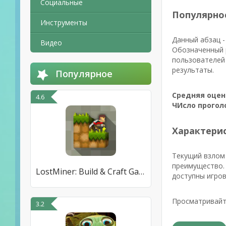
Социальные
Популярно
Инструменты
Данный абзац -
Видео
Обозначенный 
пользователей 
результаты.
Популярное
Средняя оцен
4.6
ЧИсло прогол
Характерис
Текущий взлом 
преимущество. 
LostMiner: Build & Craft Game
доступны игров
Просматривайт
3.2