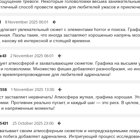
 ощущение тревоги. Некоторые головоломки весьма занимательные,
отличный способ провести время для любителей ужасов и приключ
l
8 November 2025 00:01
едлагает увлекательный сюжет с элементами horror и поиска. Граф
ная. Пазлы такие, что иногда заставляют хорошенько напрячь моз
, нахожу её интересной и стоящей времени.
a43
2 November 2025 06:01
дует атмосферой и захватывающим сюжетом. Графика на высшем у
 и головоломки. Множество фишек добавляют разнообразия, но ино
е времяпрепровождение для любителей адреналина!
558
1 November 2025 13:00
ест заставляет нервничать! Атмосфера жуткая, графика хорошая. У
мки. Противник реально пугает, и каждый шаг — это риск. В целом
 и напряженные моменты!
5431
25 October 2025 23:00
хватывает своим атмосферным сюжетом и непредсказуемыми ловушк
а побега добавляет адреналина. Интригующий процесс исследован