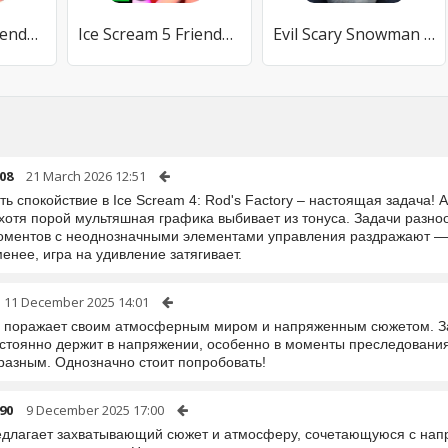
Ice Scream 6 Friends: Charlie
Ice Scream 5 Friends: Mike
Evil Scary Snowman Games 3d
08
21 March 2026 12:51
ь спокойствие в Ice Scream 4: Rod's Factory – настоящая задача! А
 хотя порой мультяшная графика выбивает из тонуса. Задачи разно
оментов с неоднозначными элементами управления раздражают — хо
енее, игра на удивление затягивает.
11 December 2025 14:01
а поражает своим атмосферным миром и напряженным сюжетом. За
стоянно держит в напряжении, особенно в моменты преследования
разным. Однозначно стоит попробовать!
90
9 December 2025 17:00
едлагает захватывающий сюжет и атмосферу, сочетающуюся с напр