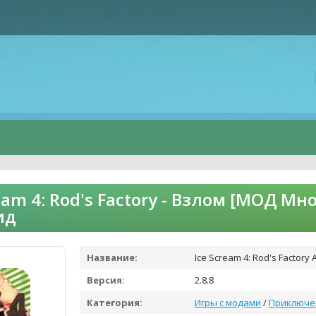
ream 4: Rod's Factory - Взлом [МОД М
ид
Название:
Ice Scream 4: Rod's Factory 
Версия:
2.8.8
Категория:
Игры с модами
/
Приключе