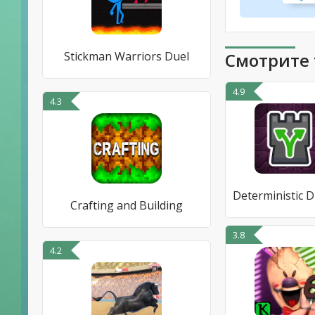
Stickman Warriors Duel
Смотрите 
4.9
4.3
Crafting and Building
3.8
4.2