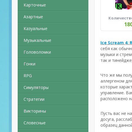
Карточные
Азартные
Количеств
18
Казуальные
Музыкальные
Ice Scream 4: 
себя как обычн
Головоломки
музыки и стрем
так и тинейдже
Гонки
Что же мы полу
RPG
аллергеном для
которые характ
Симуляторы
управление. Ва
расположено на
Стратегии
Викторины
Пусть вас не н
досуга, рассла
Словесные
образец данной