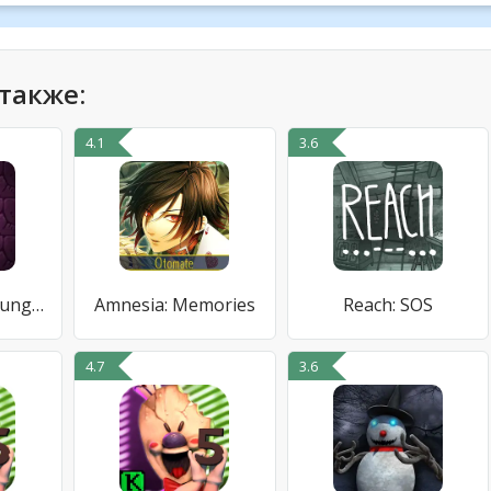
также:
4.1
3.6
Deterministic Dungeon
Amnesia: Memories
Reach: SOS
4.7
3.6