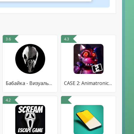
3.6
4.3
Бабайка - Визуальная новелла
CASE 2: Animatronics Хоррор
4.2