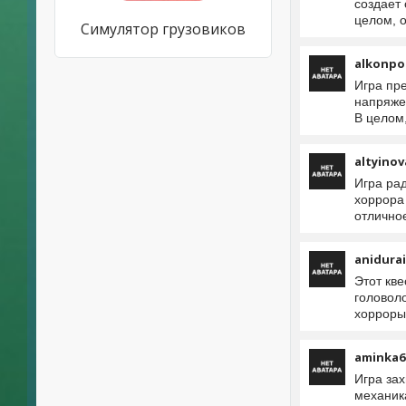
создает
целом, 
Симулятор грузовиков
alkonpo
Игра пр
напряжен
В целом
altyinov
Игра ра
хоррора
отлично
anidurai
Этот кв
головоло
хорроры
aminka6
Игра за
механик