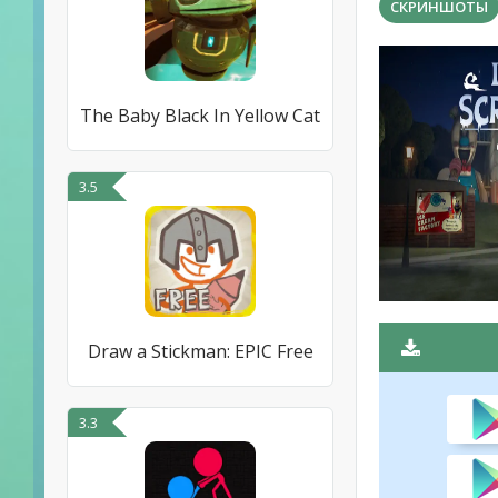
СКРИНШОТЫ
The Baby Black In Yellow Cat
3.5
Draw a Stickman: EPIC Free
3.3