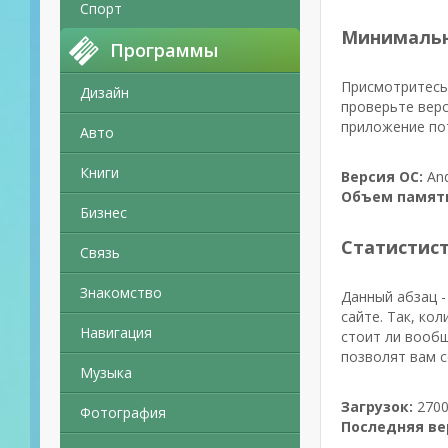
Спорт
Минимальн
Программы
Присмотритесь 
Дизайн
проверьте верс
приложение пот
Авто
Книги
Версия ОС:
And
Объем памят
Бизнес
Статистис
Связь
Знакомство
Данный абзац -
сайте. Так, кол
Навигация
стоит ли вообщ
позволят вам с
Музыка
Загрузок:
2700
Фотография
Последняя ве