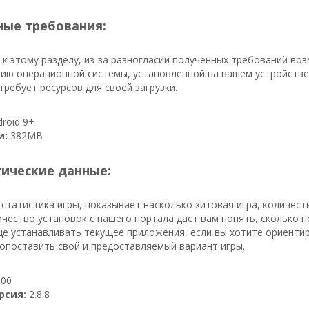
ые требования:
к этому разделу, из-за разногласий полученных требований во
ию операционной системы, установленной на вашем устройстве. 
ребует ресурсов для своей загрузки.
roid 9+
и:
382MB
тические данные:
 статистика игры, показывает насколько хитовая игра, количес
ичество установок с нашего портала даст вам понять, сколько по
е устанавливать текущее приложения, если вы хотите ориентиро
опоставить свой и предоставляемый вариант игры.
00
рсия:
2.8.8