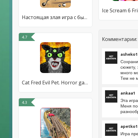
Настоящая злая игра с быками
4.7
Комментарии:
asheko1
Сохранит
сюжету,
много м
Тем не м
Cat Fred Evil Pet. Horror game
ankaa1
Эта игр
4.3
Меня по
разнооб
apetko1
Игра пр