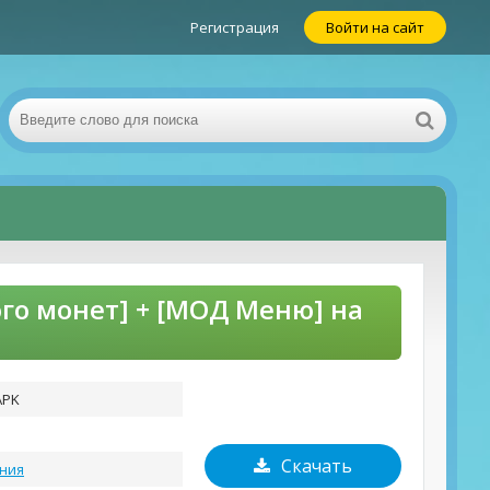
Регистрация
Войти на сайт
ного монет] + [МОД Меню] на
APK
Скачать
ния