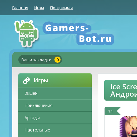
Главная
Игры
Программы
Ваши закладки
0
Игры
Ice Sc
Андро
Экшен
Приключения
4.1
Аркады
Настольные