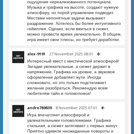
ощущение нереализованного потенциала.
Музыка и графика на высоте, создают нужную
атмосферу, но порой управление подводит.
Местами непонятные задачи вызывают
раздражение. Хотелось бы более интуитивного
геймплея. Однако, если вжиться в сюжет,
можно провести время увлекательно. В общем,
игра имеет свои плюсы, но требует доработки.
alex-9191
27 November 2025 08:01
Интересный квест с мистической атмосферой!
Загадки увлекательные, а сюжет держит в
напряжении. Графика на уровне, а звуковое
оформление добавляет жути. Иногда
сложновато, но это только подстегивает
желание разобраться. Рекомендую всем
любителям тайн и головоломок!
andre789839
8 November 2025 07:01
Игра впечатляет атмосферой и
увлекательными головоломками. Графика
стильная, а сюжет затягивает с первых минут.
Приятно удивили неожиданные повороты и