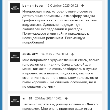
bamanitoba
15 October 2025 09:02
Интересная игра, которая отлично сочетает
детективные элементы и атмосферу загадки.
Графика приятная, а головоломки заставляют
задуматься. Идеально подходит для
любителей исследований и разгадок.
Погружаешься в мир тайн и приходишь к
неожиданным решениям. Рекомендую
попробовать!
alish-7070
26 May 2024 08:34
Мне понравился художественный стиль, только
головоломка с пианино была сложной для
меня, так как я не очень разбираюсь в музыке
и прочем, но я получил подсказку, так что я
смог очистить ее, но в остальном головоломки
были хорошими, не слишком сложными, но и
не слишком легкими
anli89
20 May 2024 10:02
Закончил играть в «Девушку в окне» и «Дело о
призраке». Мне очень нравятся ваши игры