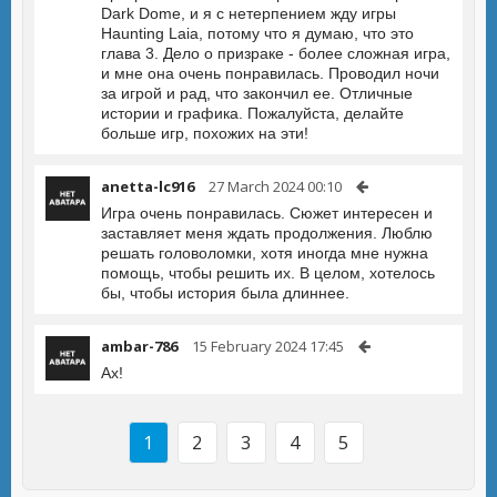
Dark Dome, и я с нетерпением жду игры
Haunting Laia, потому что я думаю, что это
глава 3. Дело о призраке - более сложная игра,
и мне она очень понравилась. Проводил ночи
за игрой и рад, что закончил ее. Отличные
истории и графика. Пожалуйста, делайте
больше игр, похожих на эти!
anetta-lc916
27 March 2024 00:10
Игра очень понравилась. Сюжет интересен и
заставляет меня ждать продолжения. Люблю
решать головоломки, хотя иногда мне нужна
помощь, чтобы решить их. В целом, хотелось
бы, чтобы история была длиннее.
ambar-786
15 February 2024 17:45
Ах!
1
2
3
4
5