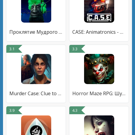
Проклятие Мудрого Дерева
CASE: Animatronics - Ужасы
3.1
3.3
Murder Case: Clue to a Crime
Horror Maze RPG: Шут & Хоррор
3.9
4.3