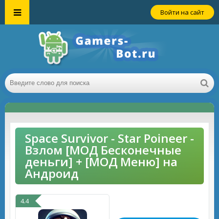
Войти на сайт
Space Survivor - Star Poineer -
Взлом [МОД Бесконечные
деньги] + [МОД Меню] на
Андроид
4.4