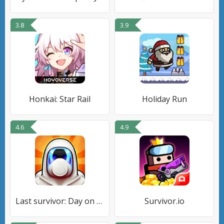
3.8
3.9
Honkai: Star Rail
Holiday Run
4.6
4.9
Last survivor: Day on Earth
Survivor.io