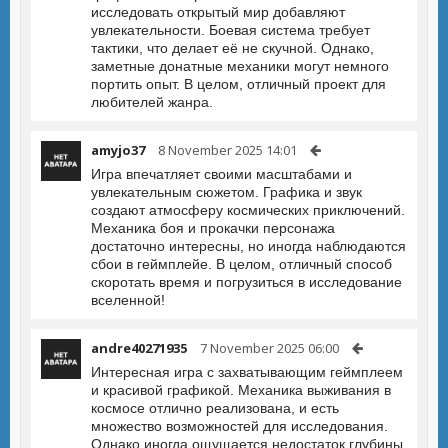
исследовать открытый мир добавляют
увлекательности. Боевая система требует
тактики, что делает её не скучной. Однако,
заметные донатные механики могут немного
портить опыт. В целом, отличный проект для
любителей жанра.
amyjo37
8 November 2025 14:01
Игра впечатляет своими масштабами и
увлекательным сюжетом. Графика и звук
создают атмосферу космических приключений.
Механика боя и прокачки персонажа
достаточно интересны, но иногда наблюдаются
сбои в геймплейе. В целом, отличный способ
скоротать время и погрузиться в исследование
вселенной!
andre40271935
7 November 2025 06:00
Интересная игра с захватывающим геймплеем
и красивой графикой. Механика выживания в
космосе отлично реализована, и есть
множество возможностей для исследования.
Однако иногда ощущается недостаток глубины