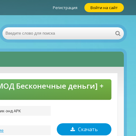
Регистрация
Войти на сайт
[МОД Бесконечные деньги] +
ик-энд APK
Скачать
ие