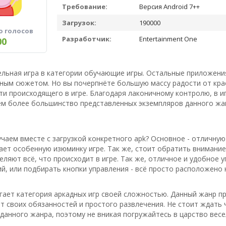
Требование:
Версия Android 7++
Загрузок:
190000
о голосов
Разработчик:
Entertainment One
00
ельная игра в категории обучающие игры. Остальные приложен
сным сюжетом. Но вы почерпнёте большую массу радости от кра
и происходящего в игре. Благодаря лаконичному контролю, в иг
ем более большинство представленных экземпляров данного жа
чаем вместе с загрузкой конкретного apk? Основное - отличную
дает особенную изюминку игре. Так же, стоит обратить внимани
ляют всё, что происходит в игре. Так же, отличное и удобное у
й, или подбирать кнопки управления - всё просто расположено н
угает категория аркадных игр своей сложностью. Данный жанр п
т своих обязанностей и простого развлечения. Не стоит ждать 
данного жанра, поэтому не вникая погружайтесь в царство весе