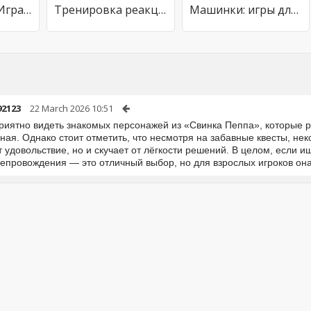
Супермаркет. Игра для детей
Тренировка реакции
Машинки: игры для детей, пазлы
92123
22 March 2026 10:51
приятно видеть знакомых персонажей из «Свинка Пеппа», которые 
ная. Однако стоит отметить, что несмотря на забавные квесты, не
 удовольствие, но и скучает от лёгкости решений. В целом, если и
епровождения — это отличный выбор, но для взрослых игроков она