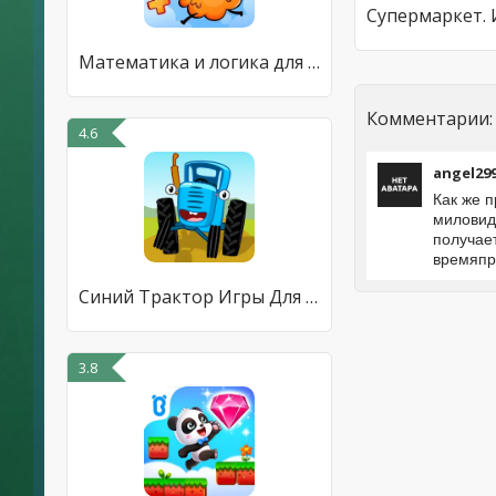
Математика и логика для детей!
Комментарии:
4.6
angel29
Как же 
миловид
получает
времяпр
Синий Трактор Игры Для Малышей
3.8