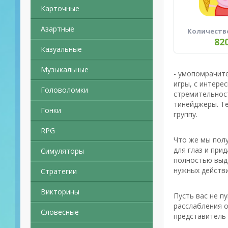
Карточные
Азартные
Количеств
82
Казуальные
Музыкальные
- умопомрачит
игры, с интере
Головоломки
стремительност
тинейджеры. Т
Гонки
группу.
RPG
Что же мы полу
для глаз и при
Симуляторы
полностью выде
нужных действи
Стратегии
Викторины
Пусть вас не п
расслабления о
Словесные
представитель 