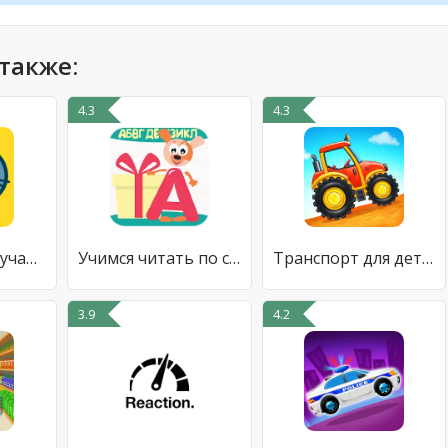
также:
4.3
4.3
Панго Кидс: Обучающие игры
Учимся читать по слогам! Весел
Транспорт для детей Машинки 3
3.9
4.2