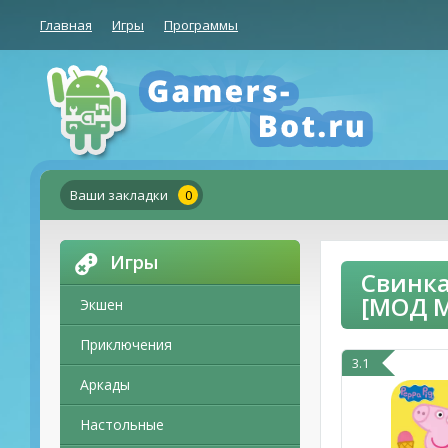
Главная
Игры
Программы
Ваши закладки
0
Игры
Свинка
[МОД 
Экшен
Приключения
3.1
Аркады
Настольные