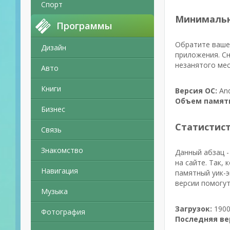
Спорт
Минимальн
Программы
Обратите ваше 
Дизайн
приложения. Сн
незанятого мес
Авто
Книги
Версия ОС:
And
Объем памят
Бизнес
Статистис
Связь
Знакомство
Данный абзац -
на сайте. Так,
Навигация
памятный уик-э
версии помогут
Музыка
Загрузок:
1900
Фотография
Последняя ве