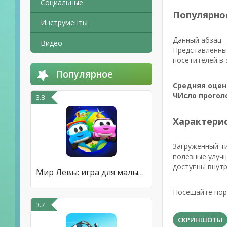
Социальные
Популярно
Инструменты
Данный абзац -
Видео
Представленны
посетителей в 
Популярное
Средняя оцен
ЧИсло прогол
3.8
Характерис
Загруженный т
полезные улучш
доступны внутр
Мир Левы: игра для малышей
Посещайте пор
3.7
СКРИНШОТЫ