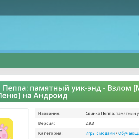
 Пеппа: памятный уик-энд - Взлом 
Меню] на Андроид
Название:
Свинка Пеппа: памятный у
Версия:
2.9.3
Категория:
Игры с модами
/
Обучающ