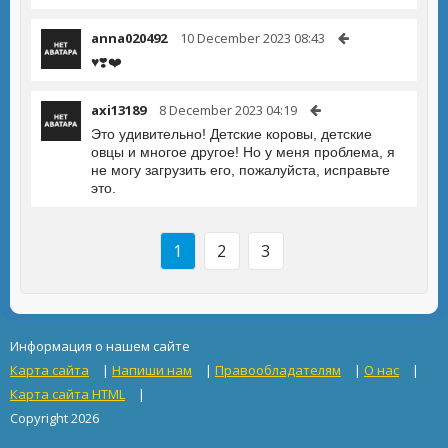
anna020492
10 December 2023 08:43
♥️❣️❤️
axi13189
8 December 2023 04:19
Это удивительно! Детские коровы, детские
овцы и многое другое! Но у меня проблема, я
не могу загрузить его, пожалуйста, исправьте
это.
1
2
3
Информация о нашем сайте
Карта сайта
|
Напиши нам
|
Правообладателям
|
О нас
|
Карта сайта HTML
|
Copyright 2026