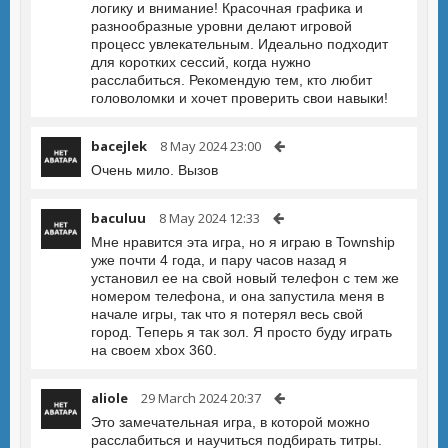
логику и внимание! Красочная графика и
разнообразные уровни делают игровой
процесс увлекательным. Идеально подходит
для коротких сессий, когда нужно
расслабиться. Рекомендую тем, кто любит
головоломки и хочет проверить свои навыки!
bacejlek
8 May 2024 23:00
Очень мило. Вызов
baculuu
8 May 2024 12:33
Мне нравится эта игра, но я играю в Township
уже почти 4 года, и пару часов назад я
установил ее на свой новый телефон с тем же
номером телефона, и она запустила меня в
начале игры, так что я потерял весь свой
город. Теперь я так зол. Я просто буду играть
на своем xbox 360.
aliole
29 March 2024 20:37
Это замечательная игра, в которой можно
расслабиться и научиться подбирать титры.