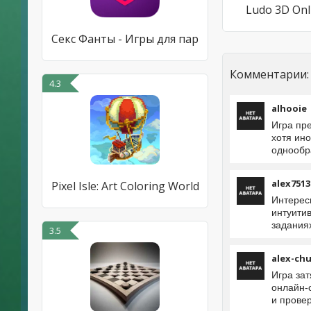
Ludo 3D Onl
Секс Фанты - Игры для пар
Комментарии:
4.3
alhooie
Игра пр
хотя ин
однообр
alex7513
Pixel Isle: Art Coloring World
Интересн
интуитив
заданиях
3.5
alex-ch
Игра зат
онлайн-
и провер