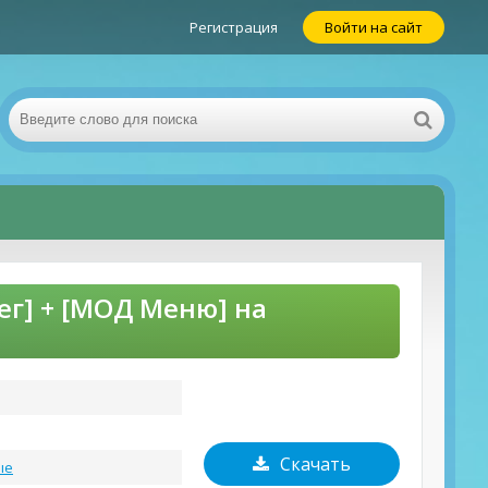
Регистрация
Войти на сайт
ег] + [МОД Меню] на
Скачать
ые