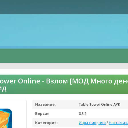
Tower Online - Взлом [МОД Много ден
ид
Название:
Table Tower Online APK
Версия:
0.3.5
Категория:
Игры с модами
/
Настольн