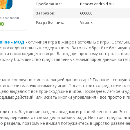
Требование:
Версия Android 8++
Загрузок:
600000
о голосов
Разработчик:
Virterix
00
nline - МОД
- отличная игра в жанре настольные игры. Остальн
 с последовательным содержанием. Зато вы обретёте большую м
ости происходящего в игре. Благодаря простому контролю, в иг
скольку большинство представленных экземпляров данной кате
чаем совокупно с инсталляцией данного apk? Главное - сочную 
ит исключительную изюминку игре. После, стоит сосредоточить 
цело выделяют всё происходящие в игре. Последнее, легкое и у
димых действий, или искать кнопки управления - всё просто и п
водит в заблуждение раздел аркадных игр своей легкостью. Эт
ия, перерыва от своих дел и забавы ради. Не стоит предполаг
о раздела, поэтому не вникая погружайтесь в царство развлече