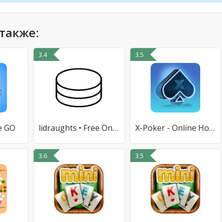
также:
3.4
3.5
e GO
lidraughts • Free Online Draug
X-Poker - Online Home Game
3.6
3.5