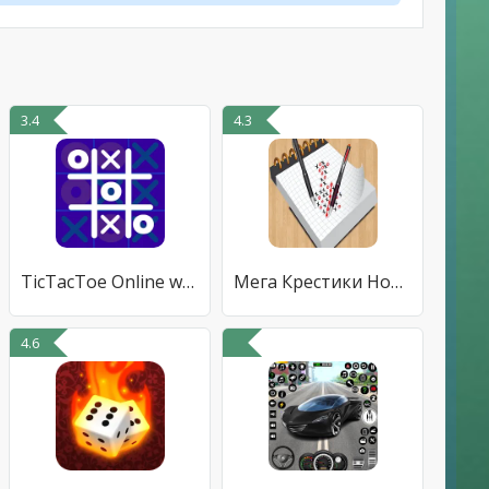
3.4
4.3
TicTacToe Online with Friend
Мега Крестики Нолики Online
4.6