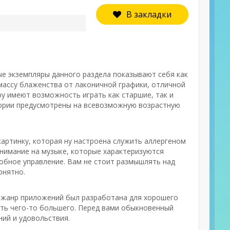
В закладки
ые экземпляры данного раздела показывают себя как
ассу блаженства от лаконичной графики, отличной
ру имеют возможность играть как старшие, так и
гории предусмотрены на всевозможную возрастную
картинку, которая ну настроена служить аллергеном
внимание на музыке, которые характеризуются
добное управление. Вам не стоит размышлять над
онятно.
от жанр приложений был разработана для хорошего
ать чего-то большего. Перед вами обыкновенный
ний и удовольствия.