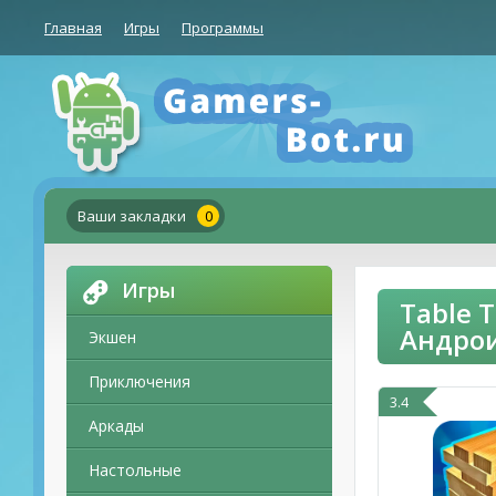
Главная
Игры
Программы
Ваши закладки
0
Игры
Table 
Андро
Экшен
Приключения
3.4
Аркады
Настольные