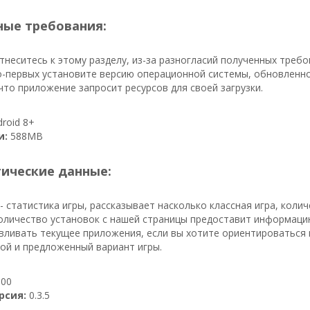
ые требования:
неситесь к этому разделу, из-за разногласий полученных треб
-первых установите версию операционной системы, обновленно
что приложение запросит ресурсов для своей загрузки.
roid 8+
и:
588MB
тические данные:
- статистика игры, рассказывает насколько классная игра, коли
количество установок с нашей страницы предоставит информацию,
вливать текущее приложения, если вы хотите ориентироваться н
ой и предложенный вариант игры.
00
рсия:
0.3.5