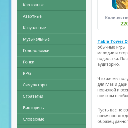
Карточные
Азартные
Количеств
22
Казуальные
Музыкальные
Table Tower O
обычные игры,
Головоломки
мелодии и скор
подростки. По
Гонки
аудиторию.
RPG
Что же мы полу
для глаз и дар
Симуляторы
новизной и все
поиском необхо
Стратегии
Викторины
Пусть вас не в
времяпровожден
Словесные
образец данног