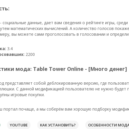
сть:
- социальные данные, дает вам сведения о рейтинге игры, сред
утем математических вычислений. А количество голосов покаже
имеру, вы можете сами проголосовать в голосовании и определ
ка:
3.4
осовавших:
2200
тики мода: Table Tower Online - [Много денег]
од представляет собой деблокированную версию, где пользова
 плюшки. С данной модификацией пользователю не нужно будет 
упны игровые покупки.
ш портал почаще, а мы соберём вам хорошую подборку модифик
YOUTUBE
КАК УСТАНОВИТЬ?
ОСОБЕННОСТИ МОД