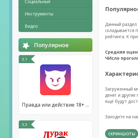
Социальные
Популярно
Инструменты
Данный раздел 
Видео
складывается п
рейтинга. К пр
Популярное
Средняя оцен
ЧИсло прогол
3.1
Характерис
Загруженный м
денег и другие
ещё будут дост
Правда или действие 18+ & 21+
Заходите на на
3.3
СКРИНШОТЫ