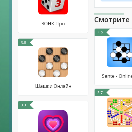
Смотрите 
ЗОНК Про
4.9
3.8
Sente - Onlin
Шашки Онлайн
3.7
3.3