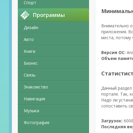
Спорт
Минимальн
Программы
Внимательно от
Дизайн
приложения. Во
места, потому 
Авто
Книги
Версия ОС:
And
Объем памят
Бизнес
Статистис
Связь
Знакомство
Данный раздел 
портале. Так, 
Навигация
Надо ли устана
сопоставить св
Музыка
Загрузок:
6000
Фотография
Последняя ве