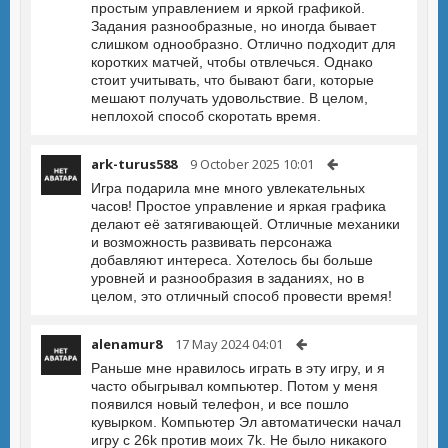
простым управлением и яркой графикой.
Задания разнообразные, но иногда бывает
слишком однообразно. Отлично подходит для
коротких матчей, чтобы отвлечься. Однако
стоит учитывать, что бывают баги, которые
мешают получать удовольствие. В целом,
неплохой способ скоротать время.
ark-turus588
9 October 2025 10:01
Игра подарила мне много увлекательных
часов! Простое управление и яркая графика
делают её затягивающей. Отличные механики
и возможность развивать персонажа
добавляют интереса. Хотелось бы больше
уровней и разнообразия в заданиях, но в
целом, это отличный способ провести время!
alenamur8
17 May 2024 04:01
Раньше мне нравилось играть в эту игру, и я
часто обыгрывал компьютер. Потом у меня
появился новый телефон, и все пошло
кувырком. Компьютер Эл автоматически начал
игру с 26k против моих 7k. Не было никакого