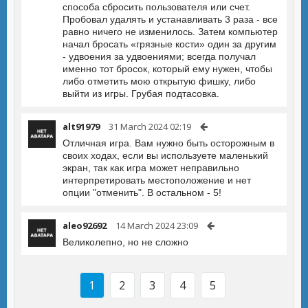
способа сбросить пользователя или счет.
Пробовал удалять и устанавливать 3 раза - все
равно ничего не изменилось. Затем компьютер
начал бросать «грязные кости» один за другим
- удвоения за удвоениями; всегда получал
именно тот бросок, который ему нужен, чтобы
либо отметить мою открытую фишку, либо
выйти из игры. Грубая подтасовка.
alt91979
31 March 2024 02:19
Отличная игра. Вам нужно быть осторожным в
своих ходах, если вы используете маленький
экран, так как игра может неправильно
интерпретировать местоположение и нет
опции "отменить". В остальном - 5!
aleo92692
14 March 2024 23:09
Великолепно, но не сложно
1
2
3
4
5