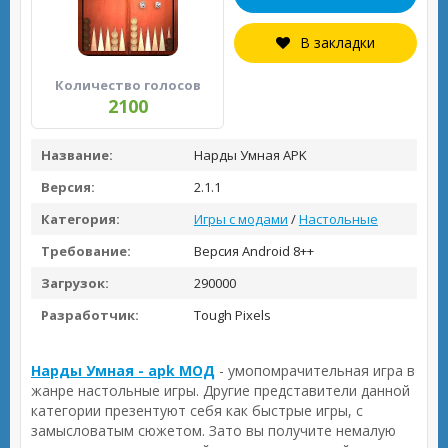
В закладки
Количество голосов
2100
Название:
Нарды Умная APK
Версия:
2.1.1
Категория:
Игры с модами
/
Настольные
Требование:
Версия Android 8++
Загрузок:
290000
Разработчик:
Tough Pixels
Нарды Умная - apk МОД
- умопомрачительная игра в
жанре настольные игры. Другие представители данной
категории презентуют себя как быстрые игры, с
замысловатым сюжетом. Зато вы получите немалую