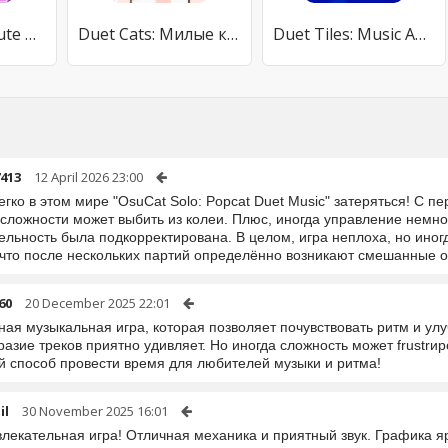
Melody Run - Cute Popcat Music
Duet Cats: Милые кошки музыка
Duet Tiles: Music And Dance
413
12 April 2026 23:00
егко в этом мире "OsuCat Solo: Popcat Duet Music" затеряться! С пе
 сложности может выбить из колеи. Плюс, иногда управление немно
тельность была подкорректирована. В целом, игра неплоха, но ино
, что после нескольких партий определённо возникают смешанные
60
20 December 2025 22:01
ная музыкальная игра, которая позволяет почувствовать ритм и ул
азие треков приятно удивляет. Но иногда сложность может frustrир
й способ провести время для любителей музыки и ритма!
il
30 November 2025 16:01
лекательная игра! Отличная механика и приятный звук. Графика я