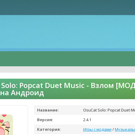
 Solo: Popcat Duet Music - Взлом [МО
 на Андроид
Название:
OsuCat Solo: Popcat Duet M
Версия:
2.4.1
Категория:
Игры с модами
/
Музыкаль