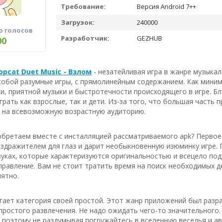
Требование:
Версия Android 7++
Загрузок:
240000
о голосов
Разработчик:
GEZHUB
00
Popcat Duet Music - Взлом
- незатейливая игра в жанре музыка
собой разумные игры, с прямолинейным содержанием. Как миним
и, приятной музыки и быстротечности происходящего в игре. Б
рать как взрослые, так и дети. Из-за того, что большая часть
 на всевозможную возрастную аудиторию.
бретаем вместе с инсталляцией рассматриваемого apk? Первое 
здражителем для глаз и дарит необыкновенную изюминку игре. 
уках, которые характеризуются оригинальностью и всецело подч
правление. Вам не стоит тратить время на поиск необходимых де
ятно.
угает категория своей простой. Этот жанр приложений был раз
 простого развлечения. Не надо ожидать чего-то значительног
 поэтому не раздумывая погружайтесь в вселенную веселья и а