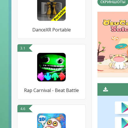
СКРИНШОТЫ
DanceXR Portable
3.1
Rap Carnival - Beat Battle
4.6