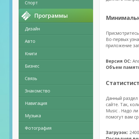
Спорт
Программы
Минимальн
Дизайн
Присмотритесь 
Во-первых узна
Авто
приложение зап
Книги
Версия ОС:
And
Бизнес
Объем памят
Связь
Статистис
Знакомство
Данный раздел 
Навигация
сайте. Так, ко
Music . Надо л
Музыка
помогут вам ср
Фотография
Загрузок:
2400
Последняя ве