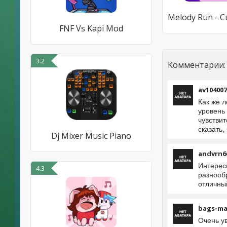
FNF Vs Kapi Mod
3.2
Комментарии:
av104007
Как же л
уровень
чувстви
сказать
Dj Mixer Music Piano
andvrn6
Интерес
4.3
разнообр
отличны
bags-ma
Очень ув