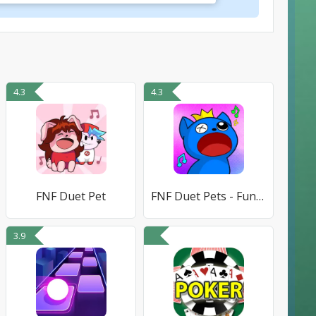
4.3
4.3
FNF Duet Pet
FNF Duet Pets - Funkin Music
3.9