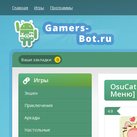
Главная
Игры
Программы
Ваши закладки
0
Игры
OsuCat
Меню]
Экшен
Приключения
4.8
Аркады
Настольные