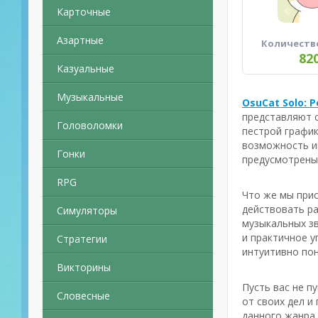
Карточные
Азартные
Количеств
82
Казуальные
Музыкальные
OsuCat Solo: 
представляют 
Головоломки
пестрой график
возможность иг
Гонки
предусмотрены
RPG
Что же мы прио
действовать ра
Симуляторы
музыкальных зв
и практичное у
Стратегии
интуитивно пон
Викторины
Пусть вас не п
Словесные
от своих дел и
данного жанра,