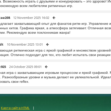
. Возможность играть с друзьями и конкурировать – это здорово! И
рекомендую всем любителям ритмичных игр.
caa208
12 November 2025 16:02
едлагает захватывающий опыт для фанатов ритм-игр. Управление ин
нных хитов. Графика яркая, а атмосфера затягивает. Отличная во
ми. Рекомендую всем поклонникам жанра!
dt
10 November 2025 13:01
вающая ритмическая игра с яркой графикой и множеством уровней.
ация. Отлично подходит для тех, кто любит испытать свои реакции
c925
24 October 2025 09:01
ная игра с захватывающим игровым процессом и яркой графикой. М
и. Разнообразные уровни и музыка делают ее увлекательной. Идеал
овать свои reflex.
|
Карта сайта HTML
|