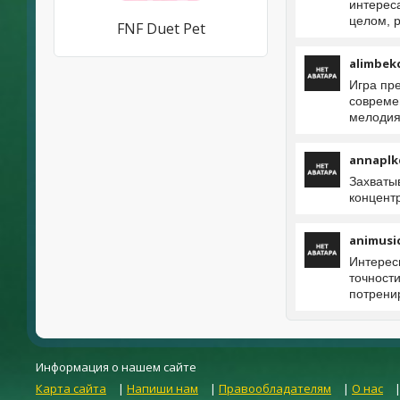
интереса
целом, 
FNF Duet Pet
alimbek
Игра пр
совреме
мелодия
annaplk
Захваты
концентр
animusi
Интерес
точност
потренир
Информация о нашем сайте
Карта сайта
|
Напиши нам
|
Правообладателям
|
О нас