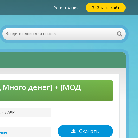
Регистрация
Войти на сайт
Д Много денег] + [МОД
usic APK
Скачать
ные