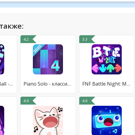
также:
4.2
3.3
Music Rhythm Ball - Music Game
Piano Solo - классический пиан
FNF Battle Night: Music Mod
4.9
4.6