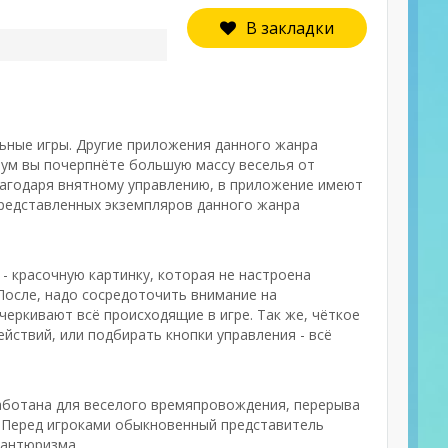
В закладки
льные игры. Другие приложения данного жанра
ум вы почерпнёте большую массу веселья от
лагодаря внятному управлению, в приложение имеют
 представленных экземпляров данного жанра
- красочную картинку, которая не настроена
После, надо сосредоточить внимание на
еркивают всё происходящие в игре. Так же, чёткое
йствий, или подбирать кнопки управления - всё
работана для веселого времяпровождения, перерыва
о. Перед игроками обыкновенный представитель
вантюризма.