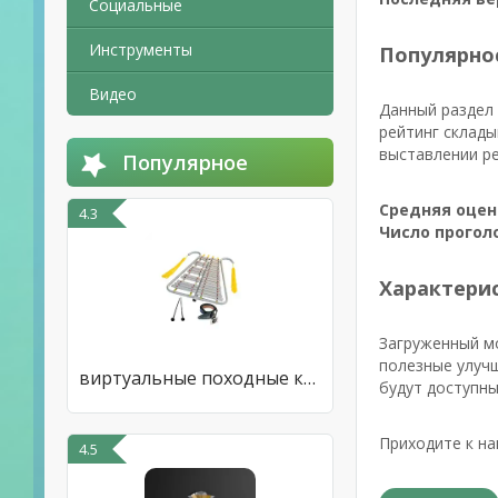
Социальные
Инструменты
Популярно
Видео
Данный раздел 
рейтинг склады
выставлении ре
Популярное
Средняя оцен
4.3
Число прогол
Характерис
Загруженный мо
полезные улуч
виртуальные походные колокола
будут доступны
Приходите к на
4.5