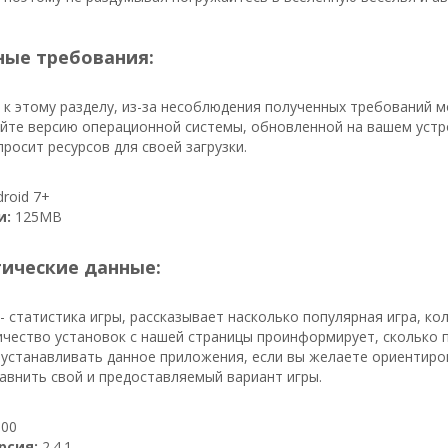
ые требования:
к этому разделу, из-за несоблюдения полученных требований 
йте версию операционной системы, обновленной на вашем устрой
росит ресурсов для своей загрузки.
roid 7+
и:
125MB
тические данные:
- статистика игры, рассказывает насколько популярная игра, к
личество установок с нашей страницы проинформирует, сколько п
и устанавливать данное приложения, если вы желаете ориентиро
авнить свой и предоставляемый вариант игры.
00
рсия:
2.4.1