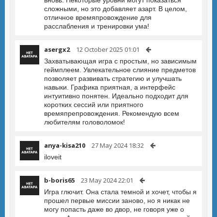
вновь. Некоторые уровни могут показаться
сложными, но это добавляет азарт. В целом,
отличное времяпровождение для
расслабления и тренировки ума!
asergx2
12 October 2025 01:01
Захватывающая игра с простым, но зависимым
геймплеем. Увлекательное слияние предметов
позволяет развивать стратегию и улучшать
навыки. Графика приятная, а интерфейс
интуитивно понятен. Идеально подходит для
коротких сессий или приятного
времяпрепровождения. Рекомендую всем
любителям головоломок!
anya-kisa210
27 May 2024 18:32
iloveit
b-boris65
23 May 2024 22:01
Игра глючит. Она стала темной и хочет, чтобы я
прошел первые миссии заново, но я никак не
могу попасть даже во двор, не говоря уже о