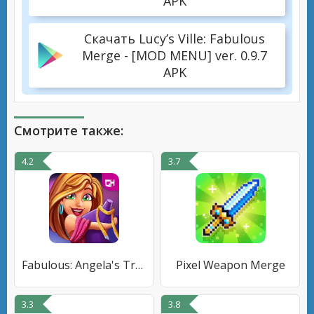
APK
Скачать Lucy’s Ville: Fabulous
Merge - [MOD MENU] ver. 0.9.7
APK
Смотрите также:
4.2
3.7
Fabulous: Angela's True Colors
Pixel Weapon Merge
3.3
3.8