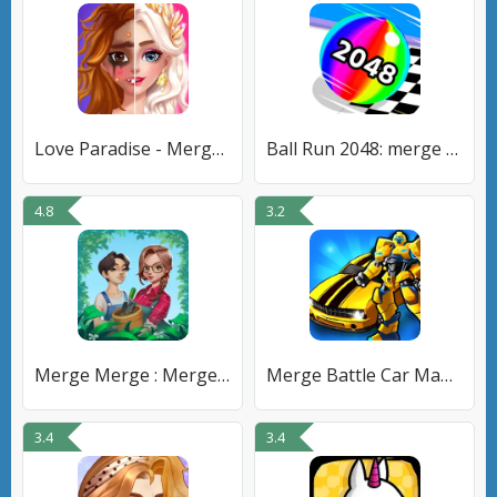
Love Paradise - Merge Makeover
Ball Run 2048: merge number
4.8
3.2
Merge Merge : Merge 2 Game
Merge Battle Car Машины роботы
3.4
3.4