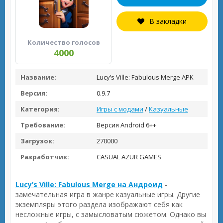
В закладки
Количество голосов
4000
Название:
Lucy’s Ville: Fabulous Merge APK
Версия:
0.9.7
Категория:
Игры с модами
/
Казуальные
Требование:
Версия Android 6++
Загрузок:
270000
Разработчик:
CASUAL AZUR GAMES
Lucy’s Ville: Fabulous Merge на Андроид
-
замечательная игра в жанре казуальные игры. Другие
экземпляры этого раздела изображают себя как
несложные игры, с замысловатым сюжетом. Однако вы