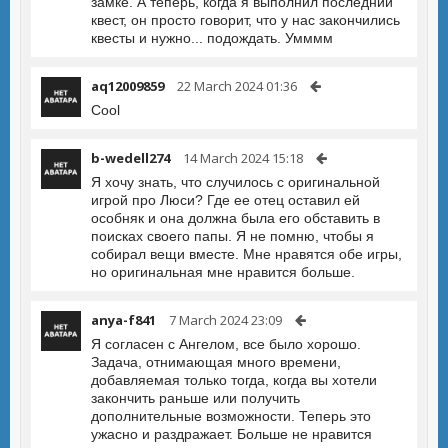
замке. А теперь, когда я выполнил последний
квест, он просто говорит, что у нас закончились
квесты и нужно... подождать. Умммм
aq12009859
22 March 2024 01:36
Cool
b-wedell274
14 March 2024 15:18
Я хочу знать, что случилось с оригинальной
игрой про Люси? Где ее отец оставил ей
особняк и она должна была его обставить в
поисках своего папы. Я не помню, чтобы я
собирал вещи вместе. Мне нравятся обе игры,
но оригинальная мне нравится больше.
anya-f841
7 March 2024 23:09
Я согласен с Ангелом, все было хорошо.
Задача, отнимающая много времени,
добавляемая только тогда, когда вы хотели
закончить раньше или получить
дополнительные возможности. Теперь это
ужасно и раздражает. Больше не нравится