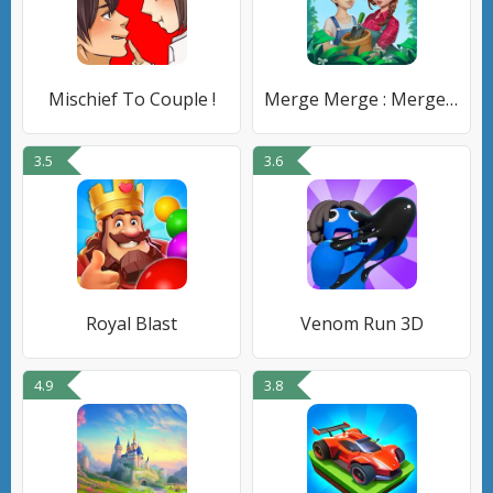
Mischief To Couple !
Merge Merge : Merge 2 Game
3.5
3.6
Royal Blast
Venom Run 3D
4.9
3.8