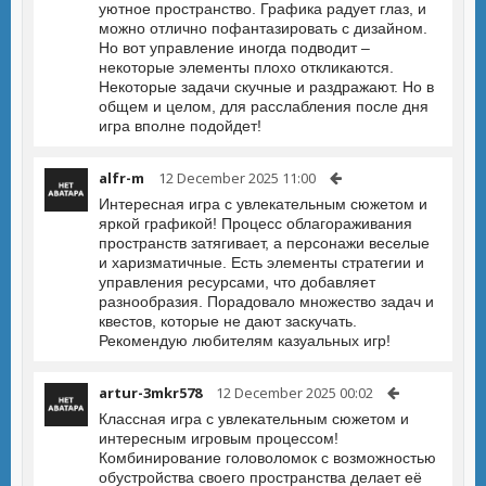
уютное пространство. Графика радует глаз, и
можно отлично пофантазировать с дизайном.
Но вот управление иногда подводит –
некоторые элементы плохо откликаются.
Некоторые задачи скучные и раздражают. Но в
общем и целом, для расслабления после дня
игра вполне подойдет!
alfr-m
12 December 2025 11:00
Интересная игра с увлекательным сюжетом и
яркой графикой! Процесс облагораживания
пространств затягивает, а персонажи веселые
и харизматичные. Есть элементы стратегии и
управления ресурсами, что добавляет
разнообразия. Порадовало множество задач и
квестов, которые не дают заскучать.
Рекомендую любителям казуальных игр!
artur-3mkr578
12 December 2025 00:02
Классная игра с увлекательным сюжетом и
интересным игровым процессом!
Комбинирование головоломок с возможностью
обустройства своего пространства делает её