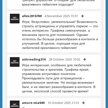
требуют доработки. В общем, для любителей
креативного геймплея подходит!
allex2016769
4 November 2025 15:01
Игра, безусловно, увлекательная! Возможность
строить аттракционы и управлять парком — это
очень интересно. Графика симпатичная, а
механика проста для понимания. Однако
хотелось бы больше разнообразия в контенте и
улучшений. В целом, хорошая игра для
любителей креативного геймплея!
ashreading316
28 October 2025 10:02
Игра интересная, особенно для любителей
строительства и креатива. Графика яркая,
управление интуитивно понятное.
Прокладывать пути для аттракционов –
увлекательное занятие. Но иногда возникают
баги, и не хватает разнообразия в контенте. В
целом, неплохой способ провести время!
amore-mia949
10 October 2025 21:01