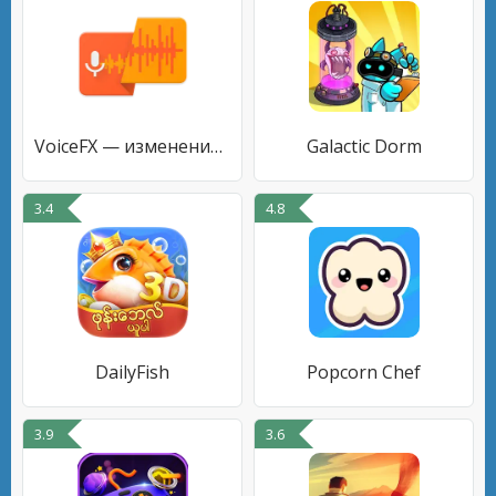
VoiceFX — изменение голоса с п
Galactic Dorm
3.4
4.8
DailyFish
Popcorn Chef
3.9
3.6