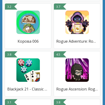
3.2
3.7
Корова 006
Rogue Adventure: Roguelike RPG
3.8
4.5
Blackjack 21 - Classic Casino
Rogue Ascension: Roguelike RPG
3.1
3.8