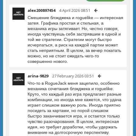
alex200897454
4 April 2026 08:51
Смешение блэкджека и roguelike — интересная
затея. Графика простая и стильная, а
механика игры затягивает. Но, честно говоря,
иногда чувствуешь себя застрявшим в одной и
той же стратегии. Стратегии могут быстро
исчерпаться, а риск на каждой партии может
стать неприятным. В целом, за вечер покатать
можно, но не стоит ожидать чего-то
совершенно нового.
arina-9829
27 February 2026 03:51
Что-то в RogueJack меня зацепило, особенно
механика сочетания блэкджека и roguelike.
Круто, что каждый раз игра предлагает разные
комбинации, но иногда мне кажется, что удача
играет слишком важную роль. Иногда приятно
посидеть за картами, но порой слишком
быстро заканчивается игра, и остается только
чувство разочарования. В целом, интересная
идея, но требует доработки, чтобы удержать
внимание на долгосрочную перспективу.