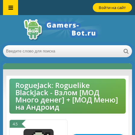
Войти на сайт
RogueJack: Roguelike
BlackJack - Взлом [МОД
Много денег] + [МОД Меню]
на Андроид
4.5