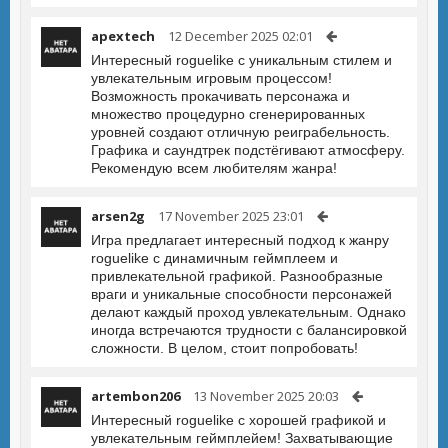
apextech
12 December 2025 02:01
Интересный roguelike с уникальным стилем и
увлекательным игровым процессом!
Возможность прокачивать персонажа и
множество процедурно сгенерированных
уровней создают отличную реиграбельность.
Графика и саундтрек подстёгивают атмосферу.
Рекомендую всем любителям жанра!
arsen2g
17 November 2025 23:01
Игра предлагает интересный подход к жанру
roguelike с динамичным геймплеем и
привлекательной графикой. Разнообразные
враги и уникальные способности персонажей
делают каждый проход увлекательным. Однако
иногда встречаются трудности с балансировкой
сложности. В целом, стоит попробовать!
artembon206
13 November 2025 20:03
Интересный roguelike с хорошей графикой и
увлекательным геймплейем! Захватывающие