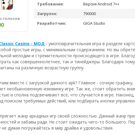
Требование:
Версия Android 7++
Загрузок:
790000
о голосов
Разработчик:
GIGA Studio
00
 Classic Casino - МОД
- умопомрачительная игра в разделе карт
собой простые игры, с минимальным содержанием. Но вы обрет
льной мелодии и стремительности происходящего в игре. Благо
рать как совершеннолетнее, так и тинейджеры. Благодаря том
читаны на различную возрастную группу.
чим вместе с загрузкой данного apk? Главное - сочную графику
яет необыкновенную изюминку игре. Так же, стоит обратить вн
тью и сполна подсвечивают всё, что случается в игре. Наконец
д поиском требуемых действий, или подбирать кнопки управлени
апрягает жанр аркадных игр своей сложностью. Данный жанр пр
нностей и забавы ради. Не стоит ожидать чего-то большего. Пе
 не думая погружайтесь в мир драйва и удовольствия.