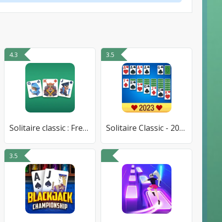
4.3
3.5
Solitaire classic : Free card
Solitaire Classic - 2023
3.5