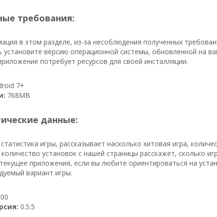
ые требования:
ация в этом разделе, из-за несоблюдения полученных требова
ь установите версию операционной системы, обновленной на ва
 приложение потребует ресурсов для своей инсталляции.
roid 7+
и:
768MB
тические данные:
 статистика игры, рассказывает насколько хитовая игра, количе
 количество установок с нашей страницы расскажет, сколько игрок
текущее приложения, если вы любите ориентироваться на устано
дуемый вариант игры.
00
рсия:
0.5.5