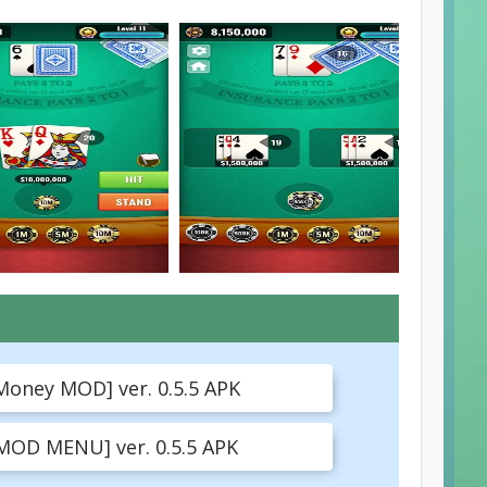
[Money MOD] ver. 0.5.5 APK
 [MOD MENU] ver. 0.5.5 APK