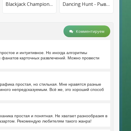
Blackjack Championship
Dancing Hunt - Рывок и слэш!
Комментируем
простое и интуитивное. Но иногда алгоритмы
 фанатов карточных развлечений. Можно провести
Графика простая, но стильная. Мне нравятся разные
много непредсказуемым. Всё же, это хороший способ
ханика простая и понятная. Не хватает разнообразия в
 азартом. Рекомендую любителям такого жанра!