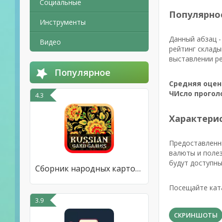
Социальные
Популярно
Инструменты
Данный абзац -
Видео
рейтинг склады
выставлении ре
Популярное
Средняя оцен
ЧИсло прогол
4.3
Характерист
Предоставленн
валюты и поле
будут доступны
Сборник народных карточных игр
Посещайте ката
3.9
СКРИНШОТЫ