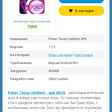
В закладки
Количество голосов
7000
Название:
Poker Texas Holdem APK
Версия:
1.7.3
Категория:
Игры с модами
/
Карточные
Требование:
Версия Android 8++
Загрузок:
450000
Разработчик:
ZMist Games
Poker Texas Holdem - apk МОД
- умопомрачительная
игра в жанре карточные игры. Остальные экземпляры
этого раздела презентуют себя как быстрые игры, с
необычным сюжетом. Зато вы приобретёте огромную