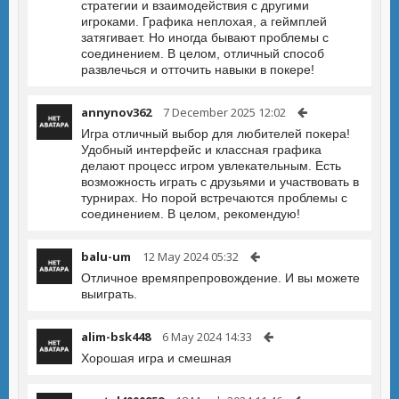
стратегии и взаимодействия с другими
игроками. Графика неплохая, а геймплей
затягивает. Но иногда бывают проблемы с
соединением. В целом, отличный способ
развлечься и отточить навыки в покере!
annynov362
7 December 2025 12:02
Игра отличный выбор для любителей покера!
Удобный интерфейс и классная графика
делают процесс игром увлекательным. Есть
возможность играть с друзьями и участвовать в
турнирах. Но порой встречаются проблемы с
соединением. В целом, рекомендую!
balu-um
12 May 2024 05:32
Отличное времяпрепровождение. И вы можете
выиграть.
alim-bsk448
6 May 2024 14:33
Хорошая игра и смешная