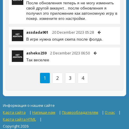
После обновления теперь я не могу изменить
свой другой аккаунт... после обновления я
получил это приложение как автономную игру в
покер. измените его настройки.
assdada901
20 December 2023 05:28
В игре нужна опция скипа после фолда.
asheko259
2 December 2023 06:50
Так веселее
1
2
3
4
Информация о нашем сайте
Карта сайта
|
Напиши нам
|
Правообладателям
|
О нас
|
Карта сайта HTML
|
Copyright 2026