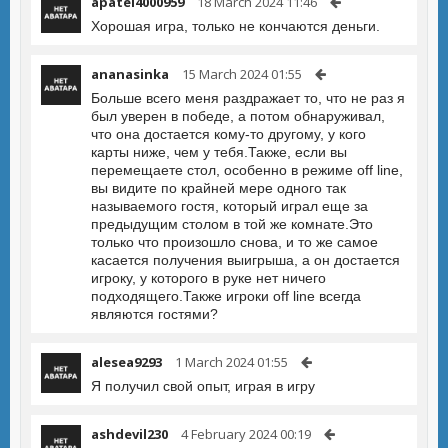
apatel4000959
18 March 2024 11:46
Хорошая игра, только не кончаются деньги.
ananasinka
15 March 2024 01:55
Больше всего меня раздражает то, что не раз я
был уверен в победе, а потом обнаруживал,
что она достается кому-то другому, у кого
карты ниже, чем у тебя.Также, если вы
перемещаете стол, особенно в режиме off line,
вы видите по крайней мере одного так
называемого гостя, который играл еще за
предыдущим столом в той же комнате.Это
только что произошло снова, и то же самое
касается получения выигрыша, а он достается
игроку, у которого в руке нет ничего
подходящего.Также игроки off line всегда
являются гостями?
alesea9293
1 March 2024 01:55
Я получил свой опыт, играя в игру
ashdevil230
4 February 2024 00:19