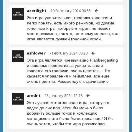
azerilight
10 February 2024 06:55
Эта игра удивительная, графика хорошая и
легко понять, есть много режимов, но другие
гоночные игры, которые я играл, не имеют
много режимов, так что, по моему мнению, эта
игра является лучшей гоночной игрой.
ashlowe7
7 February 2024 00:28
Эта игра является чрезвычайно Flabbergasting
и ошеломляющим из-за удивительного
качества его графики, очень ценятся... Что
касается управления и геймплея, все еще
очень приятно. Рекомендую к скачиванию
arednt
23 January 2024 12:18
Это лучшая мотогоночная игра, которую я
видел до сих пор, если бы можно было
добавить больше гонок и коллекцию
мотоциклов, это было бы потрясающе! Я бы
очень хотел, чтобы эта игра развивалась.