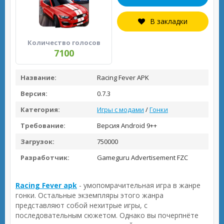
В закладки
Количество голосов
7100
Название:
Racing Fever APK
Версия:
0.7.3
Категория:
Игры с модами
/
Гонки
Требование:
Версия Android 9++
Загрузок:
750000
Разработчик:
Gameguru Advertisement FZC
Racing Fever apk
- умопомрачительная игра в жанре
гонки. Остальные экземпляры этого жанра
представляют собой нехитрые игры, с
последовательным сюжетом. Однако вы почерпнёте