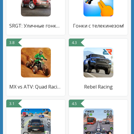
SRGT: Уличные гонки на машинах
Гонки с телекинезом!
3.8
4.3
MX vs ATV: Quad Racing legend
Rebel Racing
3.1
4.5