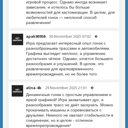
игровой процесс. Однако иногда возникает
зависание, и хотелось бы больше
возможностей для кастомизации. В целом, для
любителей гонок — неплохой способ
развлечения!
apak90958
30 November 2025 07:02
Игра предлагает интересный опыт гонок с
разнообразными трассами и автомобилями.
Графика выглядит неплохо, а управление
достаточно чёткое. Однако, хочется большего
разнообразия и улучшений. В целом, это
развлечение для кратковременного
времяпровождения, но не более того.
alina-4b
29 November 2025 21:01
Динамичные гонки с простым управлением и
яркой графикой! Игра захватывает дух, а
разнообразие трасс не даёт заскучать. Можно
прокачивать машины и соревноваться с
друзьями. Немного не хватает стабильности в
соединении, но в целом - отличное
времяпрепровождение!