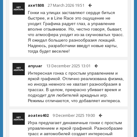
axe1808
27 March 2026 19:51
Гонки на улицах заставляют сердце биться
быстрее, и в Line Race это ощущение не
уходит. Графика радует глаз, а управление
вполне отзывчивое. Но, честно говоря, бывает,
что атмосфера уходит из-за скучноватых трасс.
Я ожидал большего разнообразия локаций.
Надеюсь, разработчики введут новые карты,
тогда будет веселее!
anyuar
13 December 2025 13:01
Интересная гонка с простым управлением и
яркой графикой. Отлично реализована физика,
но иногда немного не хватает разнообразия в
трассах. В целом, прекрасно убивает время и
подходит для любителей аркадных игр.
Режимы отличаются, что добавляет интереса.
aoates402
9 December 2025 19:00
Игра предлагает динамичные гонки с простым
управлением и яркой графикой. Разнообразие
трасс и автомобилей создает интересный