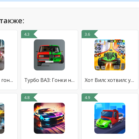
также:
4.3
3.6
SRGT: Уличные гонки на машинах
Турбо ВАЗ: Гонки на Машинах
Хот Вилс хотвилс уличные гонки
4.8
4.9