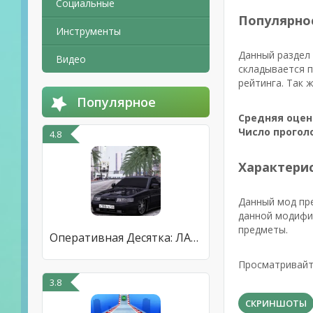
Социальные
Популярно
Инструменты
Данный раздел 
Видео
складывается п
рейтинга. Так 
Популярное
Средняя оцен
Число прогол
4.8
Характерис
Данный мод пре
данной модифик
предметы.
Оперативная Десятка: ЛАДА 2110
Просматривайт
3.8
СКРИНШОТЫ