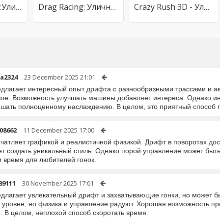
Drag Racing 3D:Уличные гонки 2
Drag Racing: Уличные гонки
Crazy Rush 3D - Уличные Гонки
a2324
23 December 2025 21:01
едлагает интересный опыт дрифта с разнообразными трассами и а
вое. Возможность улучшать машины добавляет интереса. Однако и
ешать полноценному наслаждению. В целом, это приятный способ п
08662
11 December 2025 17:00
ечатляет графикой и реалистичной физикой. Дрифт в поворотах до
ет создать уникальный стиль. Однако порой управление может быт
и время для любителей гонок.
89111
30 November 2025 17:01
едлагает увлекательный дрифт и захватывающие гонки, но может б
 уровне, но физика и управление радуют. Хорошая возможность про
. В целом, неплохой способ скоротать время.