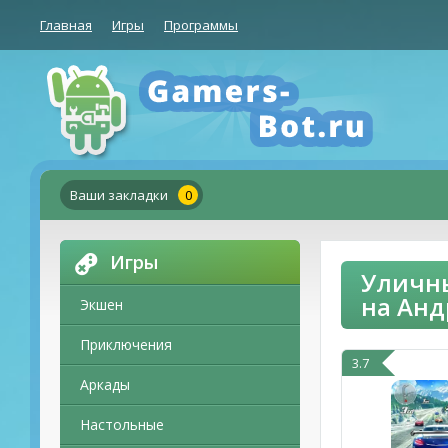
Главная
Игры
Программы
Ваши закладки
0
Игры
Уличны
на Ан
Экшен
Приключения
3.7
Аркады
Настольные