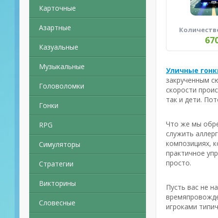
Карточные
Азартные
Количеств
67
Казуальные
Музыкальные
Уличные гонк
закрученным сю
Головоломки
скорости проис
так и дети. По
Гонки
Что же мы обре
RPG
служить аллерг
композициях, к
Симуляторы
практичное упр
просто.
Стратегии
Викторины
Пусть вас не н
времяпровожден
Словесные
игроками типич