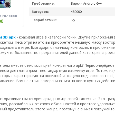
Требование:
Версия Android 6++
Загрузок:
480000
о голосов
Разработчик:
Ivy
00
и 3D apk
- красивая игра в категории гонки. Другие приложения 
жетом. Несмотря на это вы приобретёте немалую массу восторг
ходящего в игре. Благодаря отличному контролю, в приложени
тому что большинство представителей данной категории спроек
таем вместе с инсталляцией конкретного apk? Первоочерёдное 
еном для глаз и дарит нестандартную изюминку игре. Потом, н
оторые характеризуются новизной и всецело подчеркивают всё, 
авление. Вам не стоит заморачиваться на поиск нужных действи
астораживает категория аркадных игр своей тяжестью. Этот ра
ия, расслабления от своих обязанностей и простого удовольст
ный представитель этого жанра, поэтому не вникая погружайтес