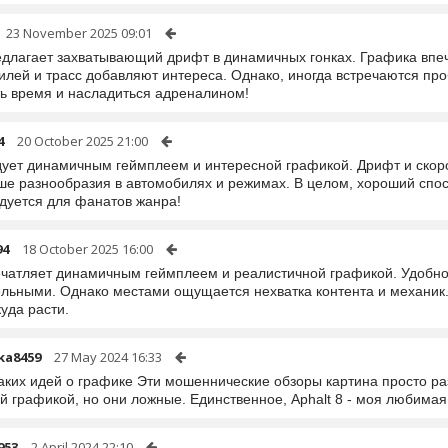
23 November 2025 09:01
едлагает захватывающий дрифт в динамичных гонках. Графика впеч
илей и трасс добавляют интереса. Однако, иногда встречаются пр
ть время и насладиться адреналином!
4
20 October 2025 21:00
дует динамичным геймплеем и интересной графикой. Дрифт и скор
ше разнообразия в автомобилях и режимах. В целом, хороший спос
дуется для фанатов жанра!
94
18 October 2025 16:00
ечатляет динамичным геймплеем и реалистичной графикой. Удобно
ельными. Однако местами ощущается нехватка контента и механик
куда расти.
ka8459
27 May 2024 16:33
каких идей о графике Эти мошеннические обзоры картина просто р
й графикой, но они ложные. Единственное, Aphalt 8 - моя любимая
953
2 April 2024 22:10