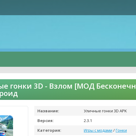
е гонки 3D - Взлом [МОД Бесконеч
дроид
Название:
Уличные гонки 3D APK
Версия:
2.3.1
Категория:
Игры с модами
/
Гонки