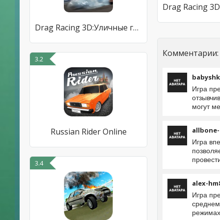
Drag Racing 3D:Уличные гонки 2
Комментарии:
3.2
babyshk
Игра пр
отзывчи
могут м
allbone-
Russian Rider Online
Игра вп
позволя
провест
3.4
alex-hm
Игра пр
среднем
режимах