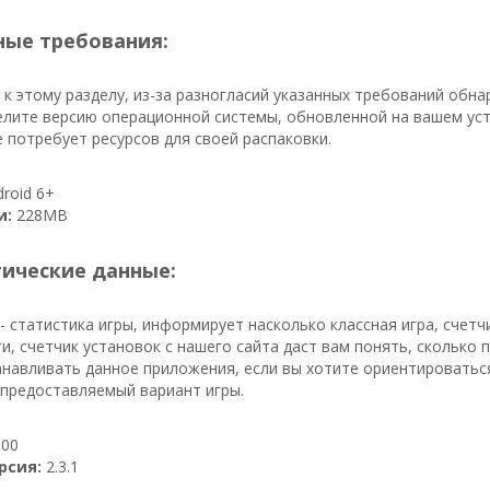
ые требования:
к этому разделу, из-за разногласий указанных требований обн
лите версию операционной системы, обновленной на вашем устр
 потребует ресурсов для своей распаковки.
roid 6+
и:
228MB
тические данные:
- статистика игры, информирует насколько классная игра, счетч
ти, счетчик установок с нашего сайта даст вам понять, сколько 
навливать данное приложения, если вы хотите ориентироваться 
 предоставляемый вариант игры.
00
рсия:
2.3.1