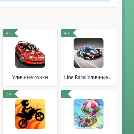
4.5
4.1
Уличные гонки
Line Race: Уличные Гонки
3.4