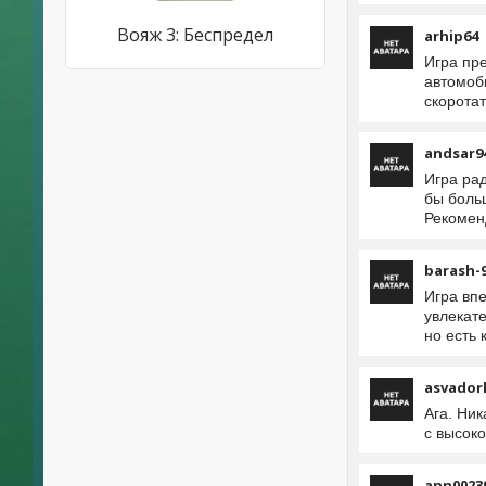
Вояж 3: Беспредел
arhip64
Игра пр
автомоб
скорота
andsar9
Игра ра
бы боль
Рекомен
barash-
Игра вп
увлекат
но есть 
asvador
Ага. Ни
с высоко
ann0023