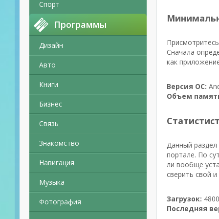
Спорт
Минимальн
Программы
Присмотритесь 
Дизайн
Сначала опреде
как приложение
Авто
Книги
Версия ОС:
And
Объем памят
Бизнес
Статистис
Связь
Знакомство
Данный раздел 
портале. По су
Навигация
ли вообще уста
сверить свой и
Музыка
Загрузок:
4800
Фотография
Последняя ве