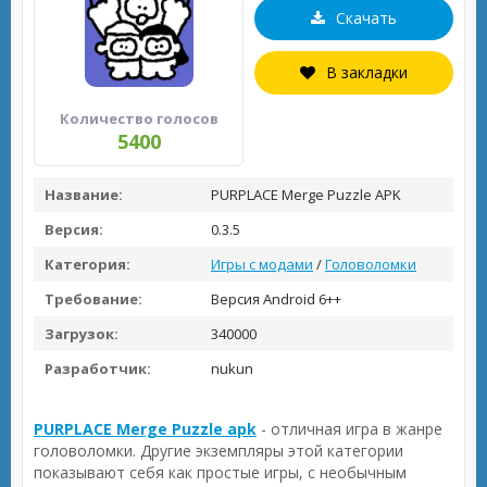
Скачать
В закладки
Количество голосов
5400
Название:
PURPLACE Merge Puzzle APK
Версия:
0.3.5
Категория:
Игры с модами
/
Головоломки
Требование:
Версия Android 6++
Загрузок:
340000
Разработчик:
nukun
PURPLACE Merge Puzzle apk
- отличная игра в жанре
головоломки. Другие экземпляры этой категории
показывают себя как простые игры, с необычным