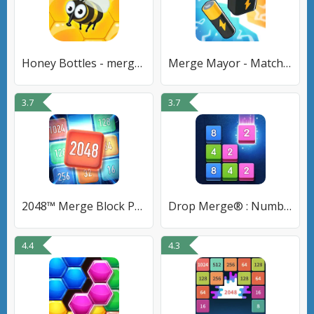
Honey Bottles - merge puzzle
Merge Mayor - Match Puzzle
3.7
3.7
2048™ Merge Block Puzzle
Drop Merge® : Number Puzzle
4.4
4.3