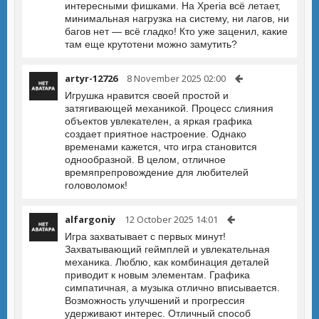
интересными фишками. На Xperia всё летает,
минимальная нагрузка на систему, ни лагов, ни
багов нет — всё гладко! Кто уже заценил, какие
там еще крутотени можно замутить?
artyr-12726
8 November 2025 02:00
Игрушка нравится своей простой и
затягивающей механикой. Процесс слияния
объектов увлекателен, а яркая графика
создает приятное настроение. Однако
временами кажется, что игра становится
однообразной. В целом, отличное
времяпрепровождение для любителей
головоломок!
alfargoniy
12 October 2025 14:01
Игра захватывает с первых минут!
Захватывающий геймплей и увлекательная
механика. Люблю, как комбинация деталей
приводит к новым элементам. Графика
симпатичная, а музыка отлично вписывается.
Возможность улучшений и прогрессия
удерживают интерес. Отличный способ