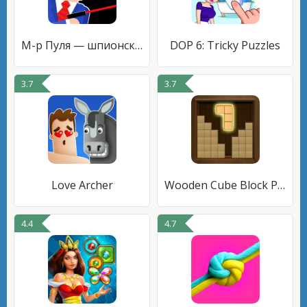
М-р Пуля — шпионские задачки
DOP 6: Tricky Puzzles
3.7
3.7
Love Archer
Wooden Cube Block Puzzle
4.4
4.7