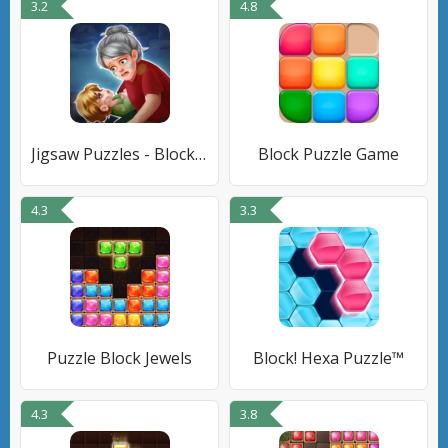
3.2
4.8
Jigsaw Puzzles - Block Puzzle
Block Puzzle Game
4.3
3.3
Puzzle Block Jewels
Block! Hexa Puzzle™
4.3
3.8