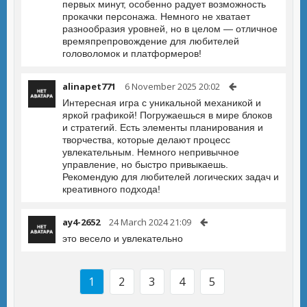
первых минут, особенно радует возможность
прокачки персонажа. Немного не хватает
разнообразия уровней, но в целом — отличное
времяпрепровождение для любителей
головоломок и платформеров!
alinapet771
6 November 2025 20:02
Интересная игра с уникальной механикой и
яркой графикой! Погружаешься в мире блоков
и стратегий. Есть элементы планирования и
творчества, которые делают процесс
увлекательным. Немного непривычное
управление, но быстро привыкаешь.
Рекомендую для любителей логических задач и
креативного подхода!
ay4-2652
24 March 2024 21:09
это весело и увлекательно
1
2
3
4
5