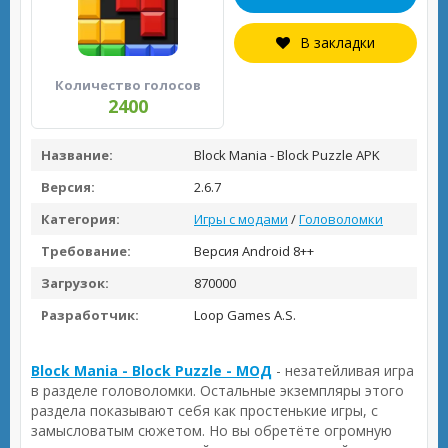
В закладки
Количество голосов
2400
Название:
Block Mania - Block Puzzle APK
Версия:
2.6.7
Категория:
Игры с модами
/
Головоломки
Требование:
Версия Android 8++
Загрузок:
870000
Разработчик:
Loop Games A.S.
Block Mania - Block Puzzle - МОД
- незатейливая игра
в разделе головоломки. Остальные экземпляры этого
раздела показывают себя как простенькие игры, с
замысловатым сюжетом. Но вы обретёте огромную