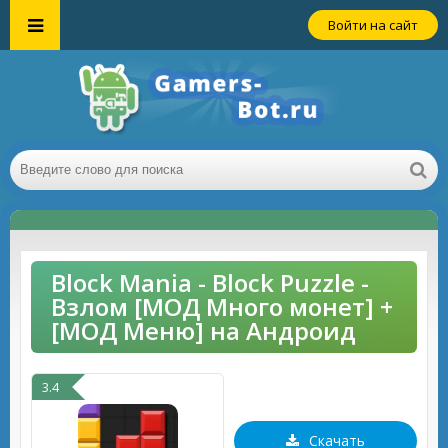
Войти на сайт
Block Mania - Block Puzzle -
Взлом [МОД Много монет] +
[МОД Меню] на Андроид
3.4
Скачать