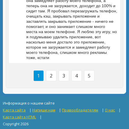
она замедляет работу моего телефона, а
теперь она не загружается, доходит до 100% и
сидит там. Я пробовал перезагружать телефон,
очищать кэш, закрывать приложение и
заставлять закрывать приложение - ничего не
помогает, и оно занимает слишком много
места на моем телефоне. Я люблю эту игру, но
я подумываю удалить приложение, вот
насколько меня достало это приложение,
которое не загружается и замедляет работу
моего телефона, слишком много рекламы
тоже, кстати
1
2
3
4
5
Информация о нашем сайте
Карта сайта
|
Напиши нам
|
Правообладателям
|
О нас
|
Карта сайта HTML
|
Copyright 2026