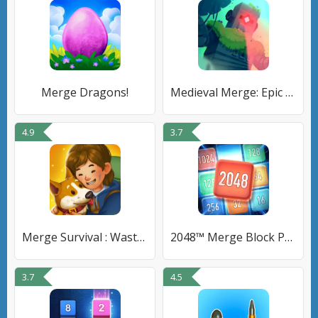
Merge Dragons!
Medieval Merge: Epic RPG Games
4.9
3.7
Merge Survival : Wasteland
2048™ Merge Block Puzzle
3.7
4.5