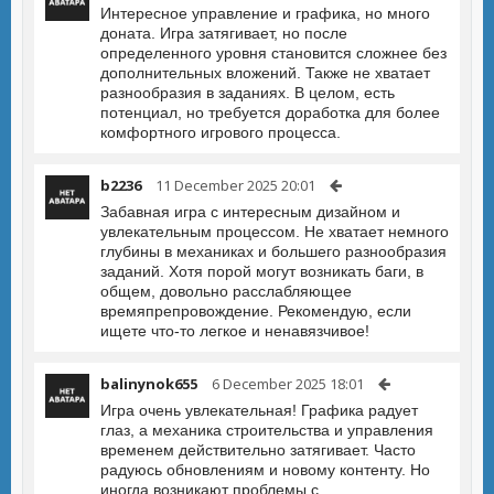
Интересное управление и графика, но много
доната. Игра затягивает, но после
определенного уровня становится сложнее без
дополнительных вложений. Также не хватает
разнообразия в заданиях. В целом, есть
потенциал, но требуется доработка для более
комфортного игрового процесса.
b2236
11 December 2025 20:01
Забавная игра с интересным дизайном и
увлекательным процессом. Не хватает немного
глубины в механиках и большего разнообразия
заданий. Хотя порой могут возникать баги, в
общем, довольно расслабляющее
времяпрепровождение. Рекомендую, если
ищете что-то легкое и ненавязчивое!
balinynok655
6 December 2025 18:01
Игра очень увлекательная! Графика радует
глаз, а механика строительства и управления
временем действительно затягивает. Часто
радуюсь обновлениям и новому контенту. Но
иногда возникают проблемы с