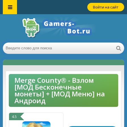
Войти на сайт
Merge County® - Взлом
[МОД Бесконечные
монеты] + [МОД Меню] на
Андроид
4.5