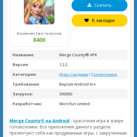
Скачать
В закладки
Количество голосов
8400
Название:
Merge County® APK
Версия:
1.2.2
Категория:
Игры с модами
/
Головоломки
Требование:
Версия Android 6++
Загрузок:
300000
Разработчик:
Microfun Limited
Merge County® на Android
- красочная игра в жанре
головоломки. Все приложения данного раздела
презентуют себя как продуманные игры, с закрученным