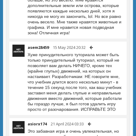
больше, но это весело. Мне нравятся
дополнительные земли или острова, которые
появляются каждые несколько дней, хотя я
никогда не могу их закончить, lol. Но все равно
очень весело. Мне также нравятся животные и
графика. И мне нравится новая подводная
зона! Отличная игра!
asem28459
15 May 2024 20:32
Хуже принудительного туториала может быть
только принудительный туториал, который не
позволяет вам делать НИЧЕГО, кроме тех
(крайне глупых) движений, на которых он
настаивает. Разработчикам: НЕ говорите мне,
что учебник длится всего несколько минут - в
течение 15 секунд после того, как ваш учебник
заставил меня делать глупые и неправильные
движения вместо движений, которые работали
бы гораздо лучше, я был готов удалить игру
просто от разочарования. ИСПРАВЬТЕ ЭТО
asiorx174
21 April 2024 03:33
Это забавная игра и очень увлекательная, но