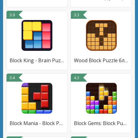
3.9
3.3
Block King - Brain Puzzle Game
Wood Block Puzzle блочная игра
3.4
4.3
Block Mania - Block Puzzle
Block Gems: Block Puzzle Games