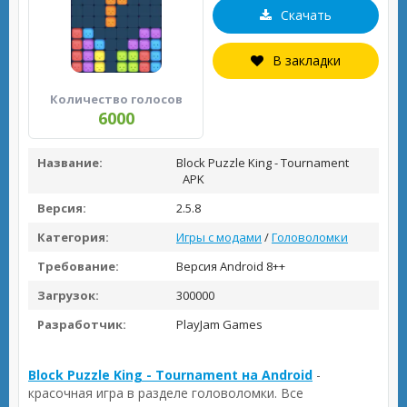
Скачать
В закладки
Количество голосов
6000
Название:
Block Puzzle King - Tournament
APK
Версия:
2.5.8
Категория:
Игры с модами
/
Головоломки
Требование:
Версия Android 8++
Загрузок:
300000
Разработчик:
PlayJam Games
Block Puzzle King - Tournament на Android
-
красочная игра в разделе головоломки. Все