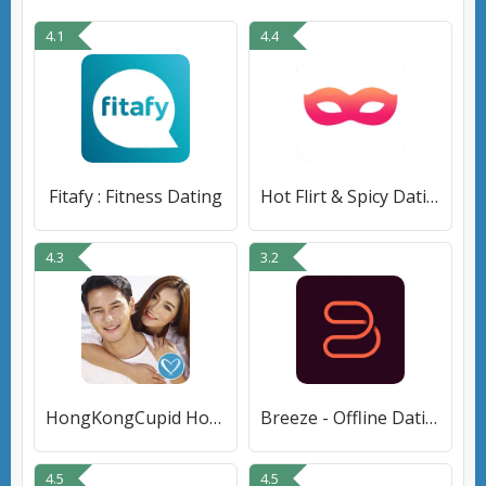
4.1
4.4
Fitafy : Fitness Dating
Hot Flirt & Spicy Dating
4.3
3.2
HongKongCupid Hong Kong Dating
Breeze - Offline Dating App
4.5
4.5