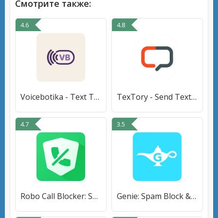
Смотрите также:
4.6
4.8
Voicebotika - Text To Speech
TexTory - Send Text from PC
4.7
3.5
Robo Call Blocker: Spam Filter
Genie: Spam Block & Caller ID