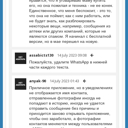
нравится, что я уговариваю маму купить
его, но она пожилая и техника - не ее конек.
Единственное, что меня беспокоит, - это то,
что она не поймет, как с ним работать, или
не будет знать, как разблокировать
некоторые вещи, например, сообщения из
аптеки или других компаний, которые не
являются спамом. Я начинал с бесплатной
версии, но в мае перешел на новую.
assabicts130
14 July 2023 09:08
Пожалуйста, удалите WhatsApp в нижней
части каждого текста.
anyak-90
14 July 2023 01:43
Приличное приложение, но в уведомлениях
не отображается имя контакта,
отправленные фотографии иногда не
попадают в историю, иногда не удается
отправить сообщение без причины и
приходится заново открывать приложение,
чтобы оно заработало, а фотографии
контактов меняются между пользователями