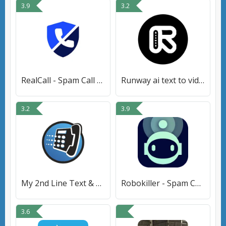
3.9
3.2
RealCall - Spam Call Blocker
Runway ai text to video Guia
3.2
3.9
My 2nd Line Text & Call Number
Robokiller - Spam Call Blocker
3.6