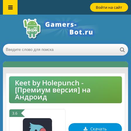
Войти на сайт
Keet by Holepunch -
[Премиум версия] на
Андроид
3.6
Скачать