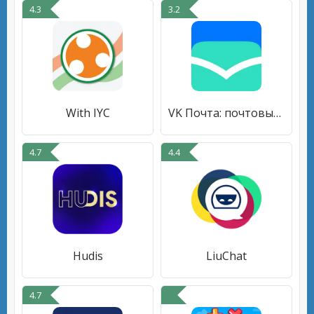
4.3
3.2
With IYC
VK Почта: почтовый клиент
4.7
4.4
Hudis
LiuChat
4.7