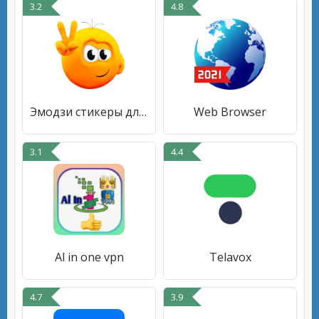
3.2
4.8
Эмодзи стикеры для ватсап
Web Browser
3.1
4.4
Al in one vpn
Telavox
4.7
3.9