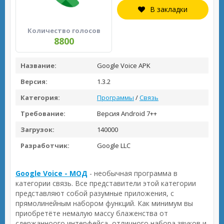
В закладки
Количество голосов
8800
Название:
Google Voice APK
Версия:
1.3.2
Категория:
Программы
/
Связь
Требование:
Версия Android 7++
Загрузок:
140000
Разработчик:
Google LLC
Google Voice - МОД
- необычная программа в
категории связь. Все представители этой категории
представляют собой разумные приложения, с
прямолинейным набором функций. Как минимум вы
приобретёте немалую массу блаженства от
сдержанноого интерфейса, отличного набора звуков и