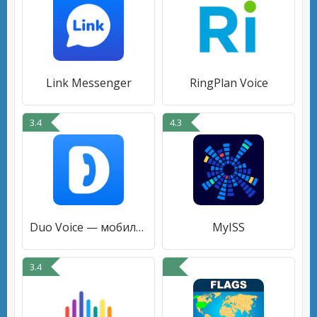
Link Messenger
RingPlan Voice
3.4
4.3
Duo Voice — мобильные звонки
MyISS
3.4