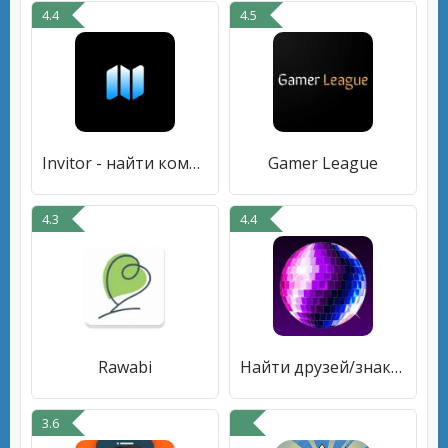
4.4
4.5
Invitor - найти компанию
Gamer League
4.3
4.4
Rawabi
Найти друзей/знакомства: Party
3.6