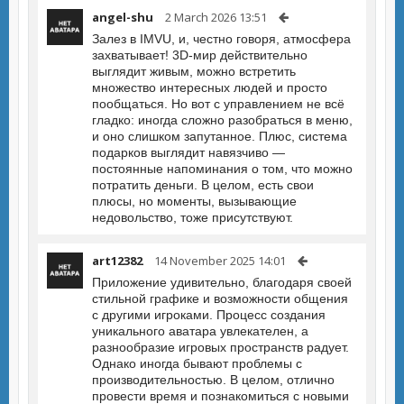
angel-shu
2 March 2026 13:51
Залез в IMVU, и, честно говоря, атмосфера
захватывает! 3D-мир действительно
выглядит живым, можно встретить
множество интересных людей и просто
пообщаться. Но вот с управлением не всё
гладко: иногда сложно разобраться в меню,
и оно слишком запутанное. Плюс, система
подарков выглядит навязчиво —
постоянные напоминания о том, что можно
потратить деньги. В целом, есть свои
плюсы, но моменты, вызывающие
недовольство, тоже присутствуют.
art12382
14 November 2025 14:01
Приложение удивительно, благодаря своей
стильной графике и возможности общения
с другими игроками. Процесс создания
уникального аватара увлекателен, а
разнообразие игровых пространств радует.
Однако иногда бывают проблемы с
производительностью. В целом, отлично
провести время и познакомиться с новыми