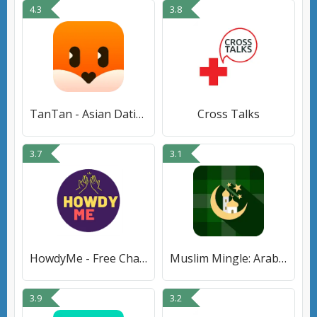
4.3
3.8
TanTan - Asian Dating App
Cross Talks
3.7
3.1
HowdyMe - Free Chat With Local
Muslim Mingle: Arab Marriage
3.9
3.2