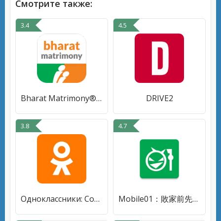
Смотрите также:
3.4
4.5
Bharat Matrimony® - Shaadi App
DRIVE2
3.8
4.7
Одноклассники: Социальная сеть
Mobile01：敗家前先來的地方