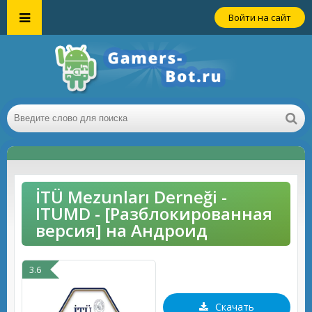
Войти на сайт
İTÜ Mezunları Derneği -
ITUMD - [Разблокированная
версия] на Андроид
3.6
Скачать