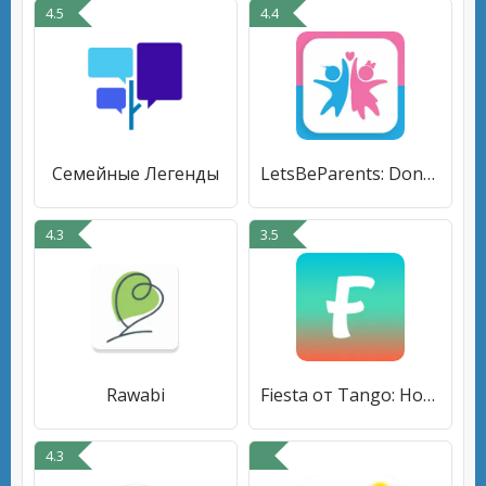
4.5
4.4
Семейные Легенды
LetsBeParents: Donor Search
4.3
3.5
Rawabi
Fiesta от Tango: Новые знакомс
4.3