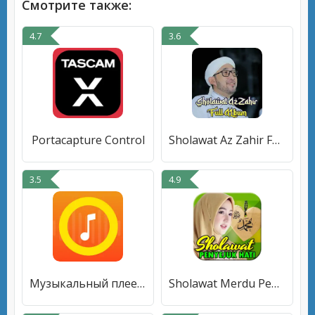
Смотрите также:
4.7
3.6
Portacapture Control
Sholawat Az Zahir Full Album
3.5
4.9
Музыкальный плеер - Музыка,MP3
Sholawat Merdu Penyejuk Hati