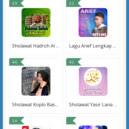
3.9
3.2
Sholawat Hadroh Al Banjari
Lagu Arief Lengkap Offline
4.6
4.2
Sholawat Koplo Bass Gler Mp3
Sholawat Yasir Lana Syahdu
3.6