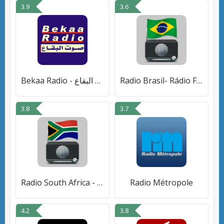
3.9
3.6
Bekaa Radio - صوت البقاع
Radio Brasil- Rádio FM ao vivo
3.8
3.7
Radio South Africa - FM Radio
Radio Métropole
4.2
3.8