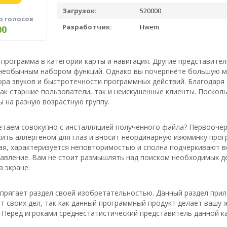
Загрузок:
520000
о голосов
Разработчик:
Hwem
00
 программа в категории карты и навигация. Другие представите
 необычным набором функций. Однако вы почерпнёте большую м
ора звуков и быстротечности программных действий. Благодаря
ак старшие пользователи, так и неискушенные клиенты. Поскол
 на разную возрастную группу.
таем совокупно с инсталляцией полученного файла? Первоочер
ить аллергеном для глаз и вносит неординарную изюминку прог
я, характеризуется неповторимостью и сполна подчеркивают вс
авление. Вам не стоит размышлять над поиском необходимых дей
 экране.
апрягает раздел своей изобретательностью. Данный раздел при
т своих дел, так как данный программный продукт делает вашу 
 Перед игроками среднестатистический представитель данной к