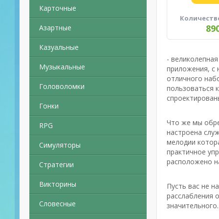
Карточные
Количеств
89
Азартные
Казуальные
- великолепная
Музыкальные
приложения, с
отличного наб
Головоломки
пользоваться к
спроектированы
Гонки
Что же мы обре
RPG
настроена служ
мелодии котора
Симуляторы
практичное упр
расположено на
Стратегии
Викторины
Пусть вас не н
расслабления о
Словесные
значительного.