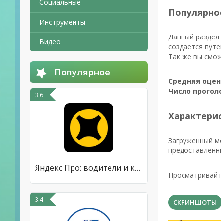
Социальные
Популярно
Инструменты
Данный раздел 
Видео
создается путе
Так же вы смож
Популярное
Средняя оцен
Число прогол
3.6
Характерис
Загруженный м
предоставленн
Яндекс Про: водители и курьеры
Просматривайте
3.4
СКРИНШОТЫ