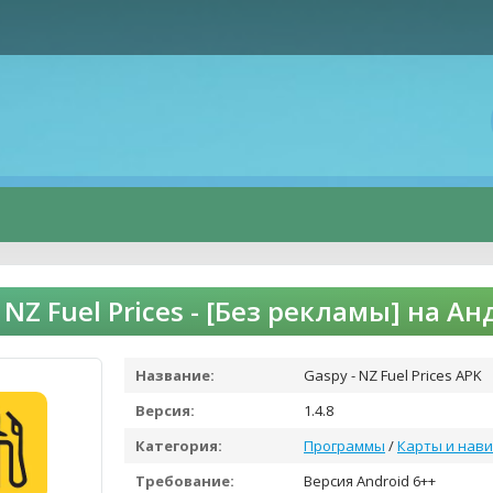
 NZ Fuel Prices - [Без рекламы] на А
Название:
Gaspy - NZ Fuel Prices APK
Версия:
1.4.8
Категория:
Программы
/
Карты и нави
Требование:
Версия Android 6++