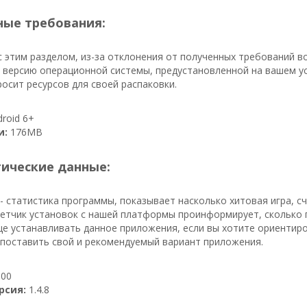
ые требования:
 этим разделом, из-за отклонения от полученных требований в
 версию операционной системы, предустановленной на вашем уст
осит ресурсов для своей распаковки.
roid 6+
и:
176MB
тические данные:
- статистика программы, показывает насколько хитовая игра, с
счетчик установок с нашей платформы проинформирует, сколько по
е устанавливать данное приложения, если вы хотите ориентиро
опоставить свой и рекомендуемый вариант приложения.
00
рсия:
1.4.8