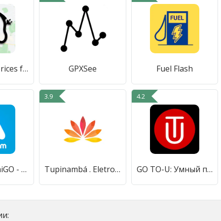
fuelFR: fuel prices for France
GPXSee
Fuel Flash
3.9
4.2
TomTom AmiGO - GPS навигация
Tupinambá . Eletropostos
GO TO-U: Умный помощник для EV
и: