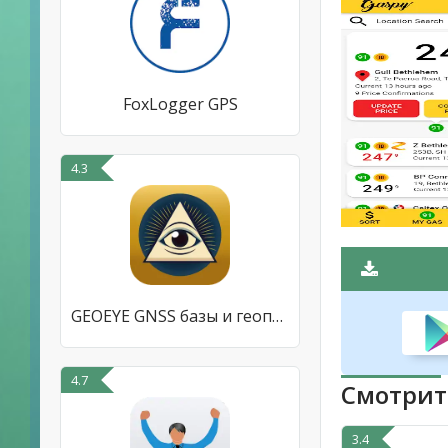
FoxLogger GPS
4.3
GEOEYE GNSS базы и геопункты
4.7
Смотрит
3.4