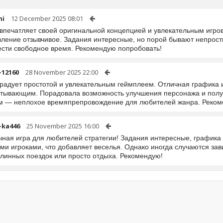
ni
12 December 2025 08:01
 впечатляет своей оригинальной концепцией и увлекательным игро
ление отзывчивое. Задания интересные, но порой бывают непросты
ести свободное время. Рекомендую попробовать!
-12160
28 November 2025 22:00
 радует простотой и увлекательным геймплеем. Отличная графика 
атывающим. Порадовала возможность улучшения персонажа и получ
м — неплохое времяпрепровождение для любителей жанра. Реком
-ka446
25 November 2025 16:00
чная игра для любителей стратегии! Задания интересные, графика 
ими игроками, что добавляет веселья. Однако иногда случаются з
длинных поездок или просто отдыха. Рекомендую!