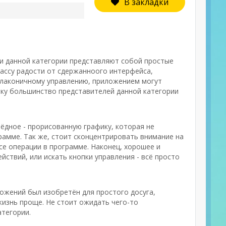
В закладки
ли данной категории представляют собой простые
ассу радости от сдержанноого интерфейса,
 лаконичному управлению, приложением могут
ьку большинство представителей данной категории
ёдное - прорисованную графику, которая не
рамме. Так же, стоит сконцентрировать внимание на
е операции в программе. Наконец, хорошее и
ствий, или искать кнопки управления - всё просто
ложений был изобретён для простого досуга,
жизнь проще. Не стоит ожидать чего-то
атегории.