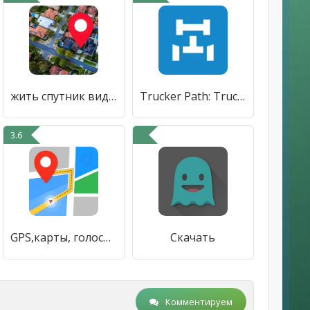
жить спутник вид, GPS карты
Trucker Path: Truck GPS & Fuel
3.6
GPS,карты, голосовая навигация
Скачать
Комментируем