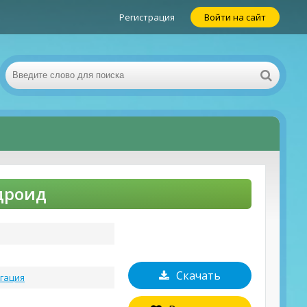
Регистрация
Войти на сайт
ндроид
Скачать
гация