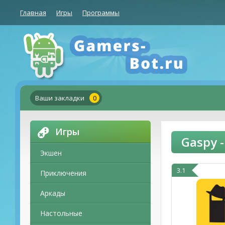
Главная
Игры
Программы
Ваши закладки
0
Игры
Gaspy -
Экшен
3.1
Приключения
Аркады
Настольные