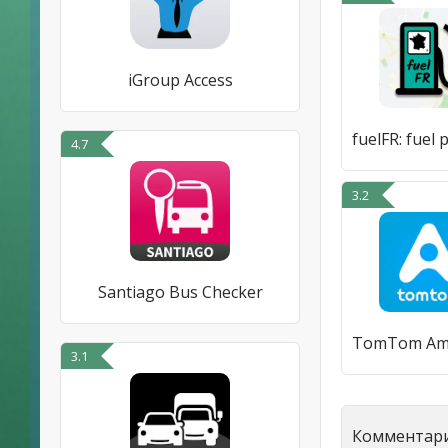
iGroup Access
4.7
3.2
Santiago Bus Checker
3.1
Комментари