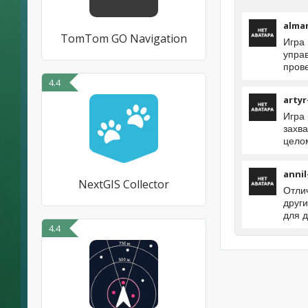
alma
TomTom GO Navigation
Игра
управ
пров
4.4
artyr
Игра
захв
цело
annil
NextGIS Collector
Отли
друг
для 
4.4