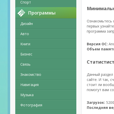
Спорт
Минимальн
Программы
Ознакомьтесь с
Дизайн
первых узнайте
программа запр
Авто
Книги
Версия ОС:
And
Объем памят
Бизнес
Статистис
Связь
Знакомство
Данный раздел 
сайте. И так, 
Навигация
стоит ли вообщ
помогут вам с
Музыка
Загрузок:
5200
Фотография
Последняя ве